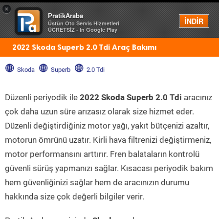
×
PratikAraba
Menü
İNDİR
Üstün Oto Servis Hizmetleri
ÜCRETSİZ - In Google Play
2022 Skoda Superb 2.0 Tdi Araç Bakımı
Skoda
Superb
2.0 Tdi
Düzenli periyodik ile
2022 Skoda Superb 2.0 Tdi
aracınız
çok daha uzun süre arızasız olarak size hizmet eder.
Düzenli değiştirdiğiniz motor yağı, yakıt bütçenizi azaltır,
motorun ömrünü uzatır. Kirli hava filtrenizi değiştirmeniz,
motor performansını arttırır. Fren balataların kontrolü
güvenli sürüş yapmanızı sağlar. Kısacası periyodik bakım
hem güvenliğinizi sağlar hem de aracınızın durumu
hakkında size çok değerli bilgiler verir.