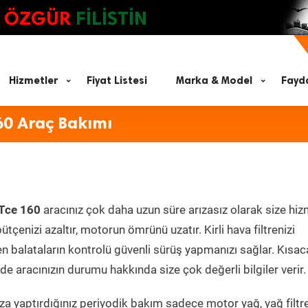
ÖZGÜR
FİLİSTİN
Hizmetler
Fiyat Listesi
Marka & Model
Fayda
60 Araç Bakımı
 Tce 160
aracınız çok daha uzun süre arızasız olarak size hi
ütçenizi azaltır, motorun ömrünü uzatır. Kirli hava filtrenizi
en balataların kontrolü güvenli sürüş yapmanızı sağlar. Kısac
e aracınızın durumu hakkında size çok değerli bilgiler verir.
a yaptırdığınız periyodik bakım sadece motor yağ, yağ filtre