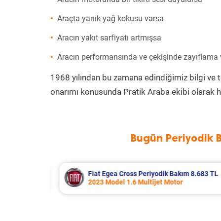
Araçta yanık yağ kokusu varsa
Aracın yakıt sarfiyatı artmışsa
Aracın performansında ve çekişinde zayıflama
1968 yılından bu zamana edindiğimiz bilgi ve 
onarımı konusunda Pratik Araba ekibi olarak h
Bugün Periyodik 
k Bakım 8.683 TL
Hyundai Accent Era Periyodi
 Motor
2010 Model 1.4 Motor