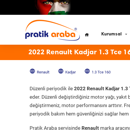
Kurumsal
2022 Renault Kadjar 1.3 Tce 1
Renault
Kadjar
1.3 Tce 160
Düzenli periyodik ile
2022 Renault Kadjar 1.3
eder. Düzenli değiştirdiğiniz motor yağı, yakıt b
değiştirmeniz, motor performansını arttırır. Fr
periyodik bakım hem güvenliğinizi sağlar hem d
Pratik Araba servisinde
Renault
marka aracınız