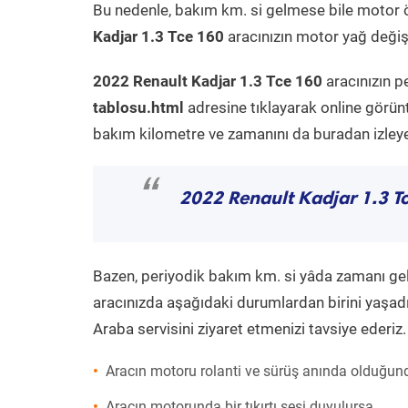
Bu nedenle, bakım km. si gelmese bile motor 
Kadjar 1.3 Tce 160
aracınızın motor yağ değişi
2022 Renault Kadjar 1.3 Tce 160
aracınızın p
tablosu.html
adresine tıklayarak online görün
bakım kilometre ve zamanını da buradan izleyeb
“
2022 Renault Kadjar 1.3 T
Bazen, periyodik bakım km. si yâda zamanı gelme
aracınızda aşağıdaki durumlardan birini yaşadı
Araba servisini ziyaret etmenizi tavsiye ederiz.
Aracın motoru rolanti ve sürüş anında olduğund
Aracın motorunda bir tıkırtı sesi duyulursa