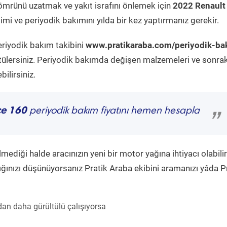
ömrünü uzatmak ve yakıt israfını önlemek için
2022 Renault
mi ve periyodik bakımını yılda bir kez yaptırmanız gerekir.
eriyodik bakım takibini
www.pratikaraba.com/periyodik-ba
tülersiniz. Periyodik bakımda değişen malzemeleri ve sonrak
ilirsiniz.
ce 160
periyodik bakım fiyatını hemen hesapla
”
diği halde aracınızın yeni bir motor yağına ihtiyacı olabilir
ğınızı düşünüyorsanız Pratik Araba ekibini aramanızı yâda P
an daha gürültülü çalışıyorsa