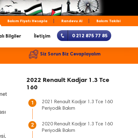
Bakım Fiyatı Hesapla
Randevu Al
Bakım Takibi
0 212 875 77 85
lı Bilgiler
İletişim
Siz Sorun Biz Cevaplayalım
2022 Renault Kadjar 1.3 Tce
160
zmet
2021 Renault Kadjar 1.3 Tce 160
1
Periyodik Bakım
ası
2020 Renault Kadjar 1.3 Tce 160
2
Periyodik Bakım
si,