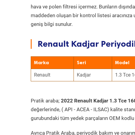
hava ve polen filtresi içermez. Bunların dışınd
maddeden oluşan bir kontrol listesi aracınıza 
geniş bilgi sunulur.
Renault Kadjar Periyodi
Marka
Seri
Model
Renault
Kadjar
1.3 Tce 
Pratik araba;
2022 Renault Kadjar 1.3 Tce 16
değerlerinde, ( API - ACEA - ILSAC) kalite stan
gurubundaki tüm yedek parçaların OEM kodlu 
Ayrıca Pratik Araba, periyodik bakım ve onarım