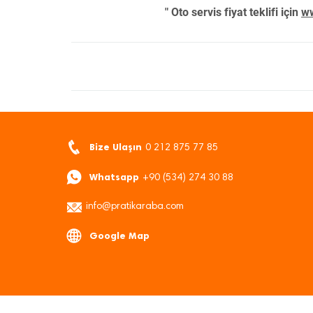
" Oto servis fiyat teklifi için
ww
Bize Ulaşın
0 212 875 77 85
Whatsapp
+90 (534) 274 30 88
info@pratikaraba.com
Google Map