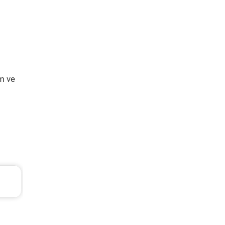
m ve
99 TL
Renault Clio Periyodik Bakım 7.218 T
2006 Model 1.5 Dci Motor