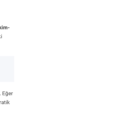
kim-
i
. Eğer
ratik