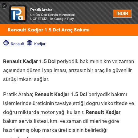
×
PratikAraba
Menü
İNDİR
Üstün Oto Servis Hizmetleri
ÜCRETSİZ - In Google Play
Renault Kadjar 1.5 Dci Araç Bakımı
Renault
Kadjar
Renault Kadjar 1.5 Dci
periyodik bakımının km ve zaman
açısından düzenli yapılması, arızasız bir araç ile güvenilir
sürüş imkanı sağlar.
Pratik Araba;
Renault Kadjar 1.5 Dci
periyodik bakımı
işlemlerinde üreticinin tavsiye ettiği doğru viskozitede ve
doğru miktarda motor yağı kullanır.
Renault Kadjar
bakım servis listesi, km. ve zaman dilimlerine göre
hazırlanmış olup marka üreticisinin belirlediği