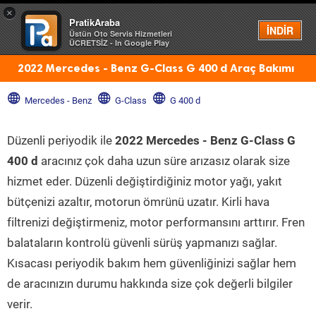
×
PratikAraba
Menü
İNDİR
Üstün Oto Servis Hizmetleri
ÜCRETSİZ - In Google Play
2022 Mercedes - Benz G-Class G 400 d Araç Bakımı
Mercedes - Benz
G-Class
G 400 d
Düzenli periyodik ile
2022 Mercedes - Benz G-Class G
400 d
aracınız çok daha uzun süre arızasız olarak size
hizmet eder. Düzenli değiştirdiğiniz motor yağı, yakıt
bütçenizi azaltır, motorun ömrünü uzatır. Kirli hava
filtrenizi değiştirmeniz, motor performansını arttırır. Fren
balataların kontrolü güvenli sürüş yapmanızı sağlar.
Kısacası periyodik bakım hem güvenliğinizi sağlar hem
de aracınızın durumu hakkında size çok değerli bilgiler
verir.