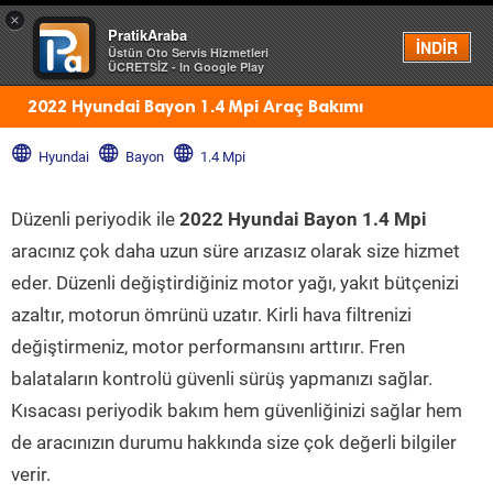
×
PratikAraba
Menü
İNDİR
Üstün Oto Servis Hizmetleri
ÜCRETSİZ - In Google Play
2022 Hyundai Bayon 1.4 Mpi Araç Bakımı
Hyundai
Bayon
1.4 Mpi
Düzenli periyodik ile
2022 Hyundai Bayon 1.4 Mpi
aracınız çok daha uzun süre arızasız olarak size hizmet
eder. Düzenli değiştirdiğiniz motor yağı, yakıt bütçenizi
azaltır, motorun ömrünü uzatır. Kirli hava filtrenizi
değiştirmeniz, motor performansını arttırır. Fren
balataların kontrolü güvenli sürüş yapmanızı sağlar.
Kısacası periyodik bakım hem güvenliğinizi sağlar hem
de aracınızın durumu hakkında size çok değerli bilgiler
verir.