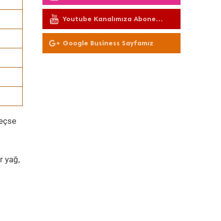
Youtube Kanalımıza Abone
Olun
Google Business Sayfamız
geçse
r yağ,