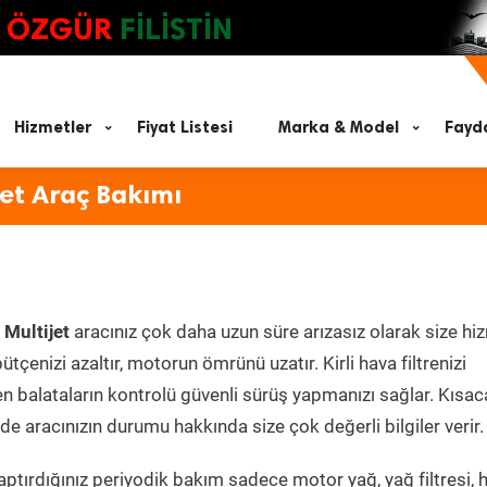
ÖZGÜR
FİLİSTİN
Hizmetler
Fiyat Listesi
Marka & Model
Fayda
jet Araç Bakımı
 Multijet
aracınız çok daha uzun süre arızasız olarak size hi
ütçenizi azaltır, motorun ömrünü uzatır. Kirli hava filtrenizi
en balataların kontrolü güvenli sürüş yapmanızı sağlar. Kısac
e aracınızın durumu hakkında size çok değerli bilgiler verir.
ptırdığınız periyodik bakım sadece motor yağ, yağ filtresi, 