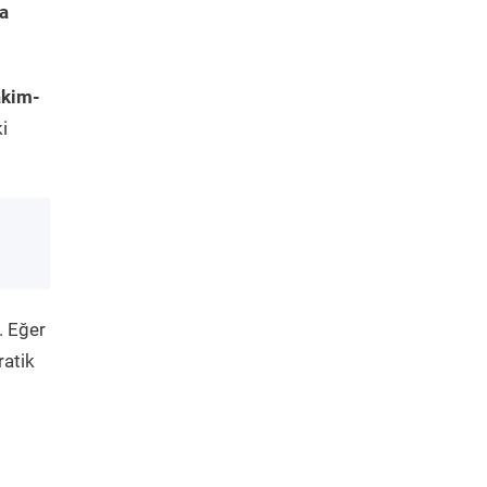
a
akim-
i
. Eğer
ratik