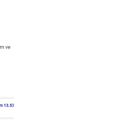
ım ve
85 TL
Chevrolet Cruze Periyodik Bakım 7.664 T
2012 Model 1.6 Motor