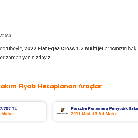
 varsa
tecrübeyle,
2022 Fiat Egea Cross 1.3 Multijet
aracınızın bak
er zaman yanınızdayız.
Bakım Fiyatı Hesaplanan Araçlar
kım 13.533 TL
Renault Fluence Periyodik Bakım 8.2
2016 Model 1.5 Dci Motor