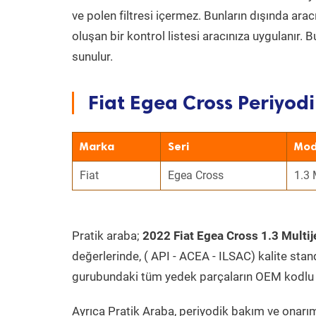
ve polen filtresi içermez. Bunların dışında ar
oluşan bir kontrol listesi aracınıza uygulanır.
sunulur.
Fiat Egea Cross Periyodi
Marka
Seri
Mod
Fiat
Egea Cross
1.3 
Pratik araba;
2022 Fiat Egea Cross 1.3 Multij
değerlerinde, ( API - ACEA - ILSAC) kalite stan
gurubundaki tüm yedek parçaların OEM kodlu 
Ayrıca Pratik Araba, periyodik bakım ve onarım