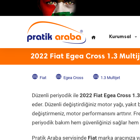
Kurumsal
2022 Fiat Egea Cross 1.3 Multi
Fiat
Egea Cross
1.3 Multijet
Düzenli periyodik ile
2022 Fiat Egea Cross 1.3
eder. Düzenli değiştirdiğiniz motor yağı, yakıt b
değiştirmeniz, motor performansını arttırır. Fr
periyodik bakım hem güvenliğinizi sağlar hem d
Pratik Araba servisinde
Fiat
marka aracınıza ya