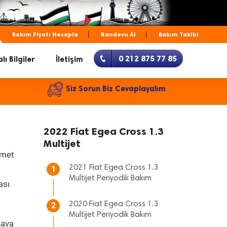
Bakım Fiyatı Hesapla
Randevu Al
Bakım Takibi
0 212 875 77 85
lı Bilgiler
İletişim
Siz Sorun Biz Cevaplayalım
2022 Fiat Egea Cross 1.3
Multijet
zmet
2021 Fiat Egea Cross 1.3
1
Multijet Periyodik Bakım
ası
2020 Fiat Egea Cross 1.3
2
Multijet Periyodik Bakım
hava