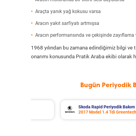
Araçta yanık yağ kokusu varsa
Aracın yakıt sarfiyatı artmışsa
Aracın performansında ve çekişinde zayıflama
1968 yılından bu zamana edindiğimiz bilgi ve 
onarımı konusunda Pratik Araba ekibi olarak h
Bugün Periyodik 
m 7.707 TL
Porsche Panamera Periyodik Ba
ch Motor
2011 Model 3.6 4 Motor