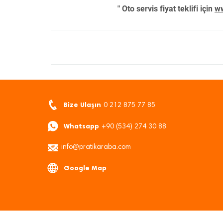
" Oto servis fiyat teklifi için
ww
Bize Ulaşın
0 212 875 77 85
Whatsapp
+90 (534) 274 30 88
info@pratikaraba.com
Google Map