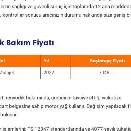
acınızın sağlığı ve güvenli sürüş için toplamda 12 ana madded
 Bu kontroller sonucu aracınızın durumu hakkında size geniş bi
k Bakım Fiyatı
el
Yıl
Başlangıç Fiyatı
Multijet
2022
7048 TL
et
periyodik bakımında, üreticinin tavsiye ettiği viskotize
dart belgesine sahip motor yağ kullanır. Değişim yapılacak fi
bulunur.
 işlemlerini; TS 12047 standartlarında ve 4077 sayılı tüketic