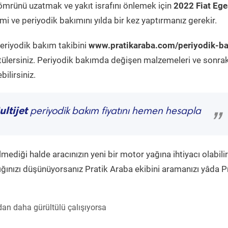
ömrünü uzatmak ve yakıt israfını önlemek için
2022 Fiat Ege
i ve periyodik bakımını yılda bir kez yaptırmanız gerekir.
periyodik bakım takibini
www.pratikaraba.com/periyodik-b
tülersiniz. Periyodik bakımda değişen malzemeleri ve sonrak
ilirsiniz.
ltijet
periyodik bakım fiyatını hemen hesapla
”
diği halde aracınızın yeni bir motor yağına ihtiyacı olabilir
ğınızı düşünüyorsanız Pratik Araba ekibini aramanızı yâda P
an daha gürültülü çalışıyorsa