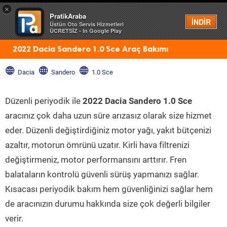
×
PratikAraba
Menü
İNDİR
Üstün Oto Servis Hizmetleri
ÜCRETSİZ - In Google Play
2022 Dacia Sandero 1.0 Sce Araç Bakımı
Dacia
Sandero
1.0 Sce
Düzenli periyodik ile
2022 Dacia Sandero 1.0 Sce
aracınız çok daha uzun süre arızasız olarak size hizmet
eder. Düzenli değiştirdiğiniz motor yağı, yakıt bütçenizi
azaltır, motorun ömrünü uzatır. Kirli hava filtrenizi
değiştirmeniz, motor performansını arttırır. Fren
balataların kontrolü güvenli sürüş yapmanızı sağlar.
Kısacası periyodik bakım hem güvenliğinizi sağlar hem
de aracınızın durumu hakkında size çok değerli bilgiler
verir.