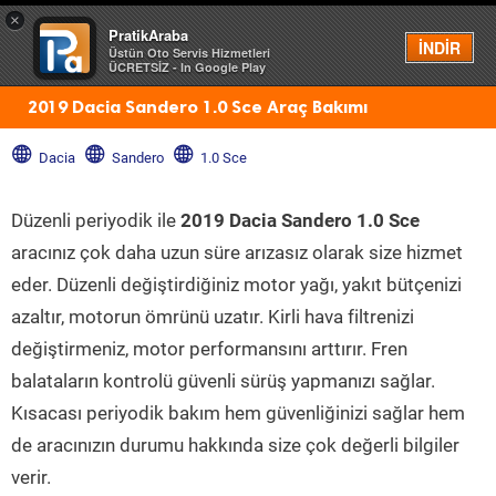
×
PratikAraba
Menü
İNDİR
Üstün Oto Servis Hizmetleri
ÜCRETSİZ - In Google Play
2019 Dacia Sandero 1.0 Sce Araç Bakımı
Dacia
Sandero
1.0 Sce
Düzenli periyodik ile
2019 Dacia Sandero 1.0 Sce
aracınız çok daha uzun süre arızasız olarak size hizmet
eder. Düzenli değiştirdiğiniz motor yağı, yakıt bütçenizi
azaltır, motorun ömrünü uzatır. Kirli hava filtrenizi
değiştirmeniz, motor performansını arttırır. Fren
balataların kontrolü güvenli sürüş yapmanızı sağlar.
Kısacası periyodik bakım hem güvenliğinizi sağlar hem
de aracınızın durumu hakkında size çok değerli bilgiler
verir.