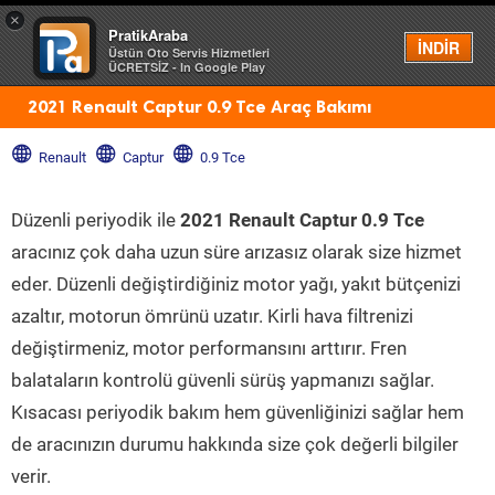
×
PratikAraba
Menü
İNDİR
Üstün Oto Servis Hizmetleri
ÜCRETSİZ - In Google Play
2021 Renault Captur 0.9 Tce Araç Bakımı
Renault
Captur
0.9 Tce
Düzenli periyodik ile
2021 Renault Captur 0.9 Tce
aracınız çok daha uzun süre arızasız olarak size hizmet
eder. Düzenli değiştirdiğiniz motor yağı, yakıt bütçenizi
azaltır, motorun ömrünü uzatır. Kirli hava filtrenizi
değiştirmeniz, motor performansını arttırır. Fren
balataların kontrolü güvenli sürüş yapmanızı sağlar.
Kısacası periyodik bakım hem güvenliğinizi sağlar hem
de aracınızın durumu hakkında size çok değerli bilgiler
verir.