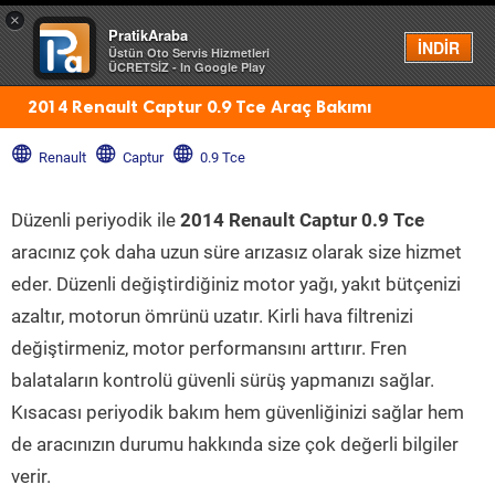
×
PratikAraba
Menü
İNDİR
Üstün Oto Servis Hizmetleri
ÜCRETSİZ - In Google Play
2014 Renault Captur 0.9 Tce Araç Bakımı
Renault
Captur
0.9 Tce
Düzenli periyodik ile
2014 Renault Captur 0.9 Tce
aracınız çok daha uzun süre arızasız olarak size hizmet
eder. Düzenli değiştirdiğiniz motor yağı, yakıt bütçenizi
azaltır, motorun ömrünü uzatır. Kirli hava filtrenizi
değiştirmeniz, motor performansını arttırır. Fren
balataların kontrolü güvenli sürüş yapmanızı sağlar.
Kısacası periyodik bakım hem güvenliğinizi sağlar hem
de aracınızın durumu hakkında size çok değerli bilgiler
verir.