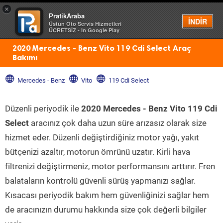
×
PratikAraba
Menü
İNDİR
Üstün Oto Servis Hizmetleri
ÜCRETSİZ - In Google Play
2020 Mercedes - Benz Vito 119 Cdi Select Araç
Bakımı
Mercedes - Benz
Vito
119 Cdi Select
Düzenli periyodik ile
2020 Mercedes - Benz Vito 119 Cdi
Select
aracınız çok daha uzun süre arızasız olarak size
hizmet eder. Düzenli değiştirdiğiniz motor yağı, yakıt
bütçenizi azaltır, motorun ömrünü uzatır. Kirli hava
filtrenizi değiştirmeniz, motor performansını arttırır. Fren
balataların kontrolü güvenli sürüş yapmanızı sağlar.
Kısacası periyodik bakım hem güvenliğinizi sağlar hem
de aracınızın durumu hakkında size çok değerli bilgiler