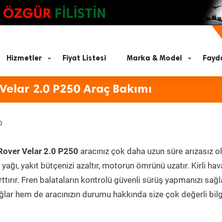
ÖZGÜR
FİLİSTİN
Hizmetler
Fiyat Listesi
Marka & Model
Fayda
Velar 2.0 P250 Araç Bakımı
0
over Velar 2.0 P250
aracınız çok daha uzun süre arızasız o
yağı, yakıt bütçenizi azaltır, motorun ömrünü uzatır. Kirli hav
ttırır. Fren balataların kontrolü güvenli sürüş yapmanızı sağl
lar hem de aracınızın durumu hakkında size çok değerli bilg