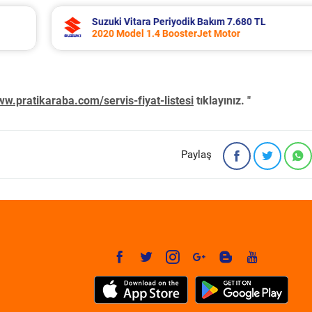
TL
Toyota Corolla Periyodik Bakım 10.994 TL
2022 Model 1.8 Hybrid Motor
w.pratikaraba.com/servis-fiyat-listesi
tıklayınız. "
Paylaş