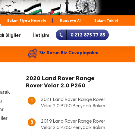
Bakım Fiyatı Hesapla
Randevu Al
Bakım Takibi
0 212 875 77 85
lı Bilgiler
İletişim
Siz Sorun Biz Cevaplayalım
2020 Land Rover Range
Rover Velar 2.0 P250
larak
2021 Land Rover Range Rover
a
1
Velar 2.0 P250 Periyodik Bakım
ar.
iler
2019 Land Rover Range Rover
3
Velar 2.0 P250 Periyodik Bakım