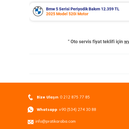
.359 TL
Suzuki Vitara Periyodik Bakım 7.680 
2020 Model 1.4 BoosterJet Motor
" Oto servis fiyat teklifi için
ww
Bize Ulaşın
0 212 875 77 85
Whatsapp
+90 (534) 274 30 88
info@pratikaraba.com