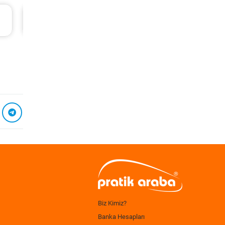
Volvo Xc60 Periyodik Bakım 10.267 TL
2014 Model 2.0 D4 Motor
Biz Kimiz?
Banka Hesapları