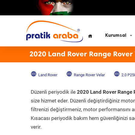
Kurumsal
2020 Land Rover Range Rover 
Land Rover
Range Rover Velar
2.0 P25
Düzenli periyodik ile
2020 Land Rover Range R
size hizmet eder. Düzenli değiştirdiğiniz motor 
filtrenizi değiştirmeniz, motor performansını ar
Kısacası periyodik bakım hem güvenliğinizi sağ
verir.