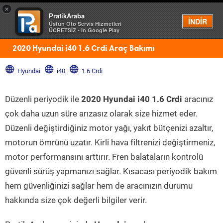
×
PratikAraba
Menü
İNDİR
Üstün Oto Servis Hizmetleri
ÜCRETSİZ - In Google Play
2020 Hyundai i40 1.6 Crdi Araç Bakımı
Hyundai
i40
1.6 Crdi
Düzenli periyodik ile
2020 Hyundai i40 1.6 Crdi
aracınız
çok daha uzun süre arızasız olarak size hizmet eder.
Düzenli değiştirdiğiniz motor yağı, yakıt bütçenizi azaltır,
motorun ömrünü uzatır. Kirli hava filtrenizi değiştirmeniz,
motor performansını arttırır. Fren balataların kontrolü
güvenli sürüş yapmanızı sağlar. Kısacası periyodik bakım
hem güvenliğinizi sağlar hem de aracınızın durumu
hakkında size çok değerli bilgiler verir.