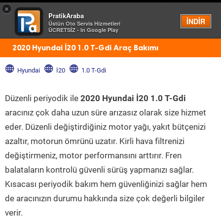
×
PratikAraba
Menü
İNDİR
Üstün Oto Servis Hizmetleri
ÜCRETSİZ - In Google Play
2020 Hyundai İ20 1.0 T-Gdi Araç Bakımı
Hyundai
İ20
1.0 T-Gdi
Düzenli periyodik ile
2020 Hyundai İ20 1.0 T-Gdi
aracınız çok daha uzun süre arızasız olarak size hizmet
eder. Düzenli değiştirdiğiniz motor yağı, yakıt bütçenizi
azaltır, motorun ömrünü uzatır. Kirli hava filtrenizi
değiştirmeniz, motor performansını arttırır. Fren
balataların kontrolü güvenli sürüş yapmanızı sağlar.
Kısacası periyodik bakım hem güvenliğinizi sağlar hem
de aracınızın durumu hakkında size çok değerli bilgiler
verir.