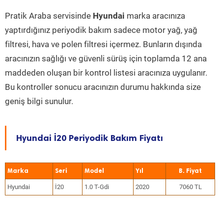
Pratik Araba servisinde
Hyundai
marka aracınıza
yaptırdığınız periyodik bakım sadece motor yağ, yağ
filtresi, hava ve polen filtresi içermez. Bunların dışında
aracınızın sağlığı ve güvenli sürüş için toplamda 12 ana
maddeden oluşan bir kontrol listesi aracınıza uygulanır.
Bu kontroller sonucu aracınızın durumu hakkında size
geniş bilgi sunulur.
Hyundai İ20 Periyodik Bakım Fiyatı
Marka
Seri
Model
Yıl
Hyundai
İ20
1.0 T-Gdi
2020
7060 TL