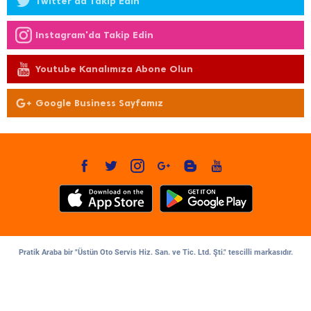
Twitter'da Takip Edin
Instagram'da Takip Edin
Youtube Kanalımıza Abone Olun
Google Business Sayfamız
Pratik Araba bir "Üstün Oto Servis Hiz. San. ve Tic. Ltd. Şti." tescilli markasıdır.