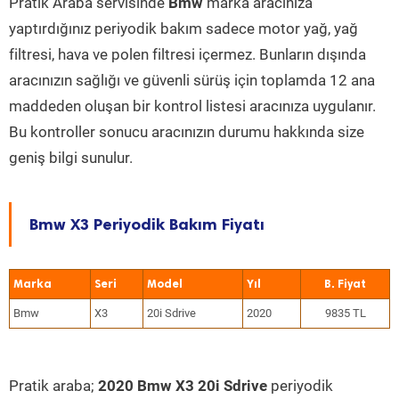
Pratik Araba servisinde
Bmw
marka aracınıza
yaptırdığınız periyodik bakım sadece motor yağ, yağ
filtresi, hava ve polen filtresi içermez. Bunların dışında
aracınızın sağlığı ve güvenli sürüş için toplamda 12 ana
maddeden oluşan bir kontrol listesi aracınıza uygulanır.
Bu kontroller sonucu aracınızın durumu hakkında size
geniş bilgi sunulur.
Bmw X3 Periyodik Bakım Fiyatı
Marka
Seri
Model
Yıl
Bmw
X3
20i Sdrive
2020
9835 TL
Pratik araba;
2020 Bmw X3 20i Sdrive
periyodik