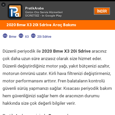
×
PratikAraba
Menü
İNDİR
Üstün Oto Servis Hizmetleri
ÜCRETSİZ - In Google Play
2020 Bmw X3 20i Sdrive Araç Bakımı
Bmw
X3
20i Sdrive
Düzenli periyodik ile
2020 Bmw X3 20i Sdrive
aracınız
çok daha uzun süre arızasız olarak size hizmet eder.
Düzenli değiştirdiğiniz motor yağı, yakıt bütçenizi azaltır,
motorun ömrünü uzatır. Kirli hava filtrenizi değiştirmeniz,
motor performansını arttırır. Fren balataların kontrolü
güvenli sürüş yapmanızı sağlar. Kısacası periyodik bakım
hem güvenliğinizi sağlar hem de aracınızın durumu
hakkında size çok değerli bilgiler verir.