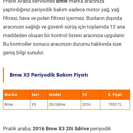
Pratik Araba servisinde
Bmw
marka aracınıza
yaptırdığınız periyodik bakım sadece motor yağ, yağ
filtresi, hava ve polen filtresi içermez. Bunların dışında
aracınızın sağlığı ve güvenli sürüş için toplamda 12 ana
maddeden oluşan bir kontrol listesi aracınıza uygulanır.
Bu kontroller sonucu aracınızın durumu hakkında size
geniş bilgi sunulur.
Bmw X3 Periyodik Bakım Fiyatı
Marka
Seri
Model
Yıl
Bmw
X3
20i Sdrive
2016
7952 TL
Pratik araba;
2016 Bmw X3 20i Sdrive
periyodik