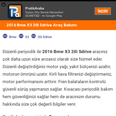
×
PratikAraba
Menü
İNDİR
Üstün Oto Servis Hizmetleri
ÜCRETSİZ - In Google Play
2016 Bmw X3 20i Sdrive Araç Bakımı
Bmw
X3
20i Sdrive
Düzenli periyodik ile
2016 Bmw X3 20i Sdrive
aracınız
çok daha uzun süre arızasız olarak size hizmet eder.
Düzenli değiştirdiğiniz motor yağı, yakıt bütçenizi azaltır,
motorun ömrünü uzatır. Kirli hava filtrenizi değiştirmeniz,
motor performansını arttırır. Fren balataların kontrolü
güvenli sürüş yapmanızı sağlar. Kısacası periyodik bakım
hem güvenliğinizi sağlar hem de aracınızın durumu
hakkında size çok değerli bilgiler verir.