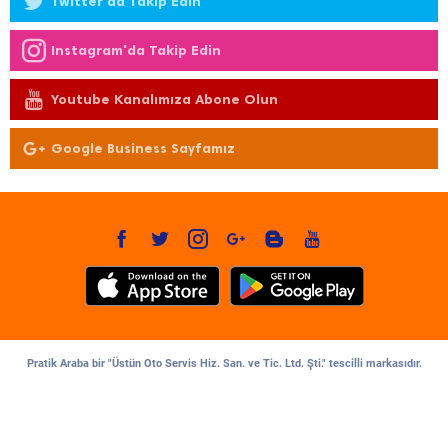
Twitter'da Takip Edin
Instagram'da Takip Edin
Youtube Kanalımıza Abone Olun
Google Business Sayfamız
Pratik Araba bir "Üstün Oto Servis Hiz. San. ve Tic. Ltd. Şti." tescilli markasıdır.