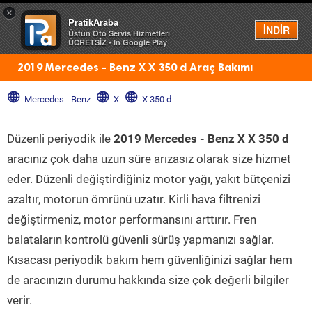
×
PratikAraba
Menü
İNDİR
Üstün Oto Servis Hizmetleri
ÜCRETSİZ - In Google Play
2019 Mercedes - Benz X X 350 d Araç Bakımı
Mercedes - Benz
X
X 350 d
Düzenli periyodik ile
2019 Mercedes - Benz X X 350 d
aracınız çok daha uzun süre arızasız olarak size hizmet
eder. Düzenli değiştirdiğiniz motor yağı, yakıt bütçenizi
azaltır, motorun ömrünü uzatır. Kirli hava filtrenizi
değiştirmeniz, motor performansını arttırır. Fren
balataların kontrolü güvenli sürüş yapmanızı sağlar.
Kısacası periyodik bakım hem güvenliğinizi sağlar hem
de aracınızın durumu hakkında size çok değerli bilgiler
verir.