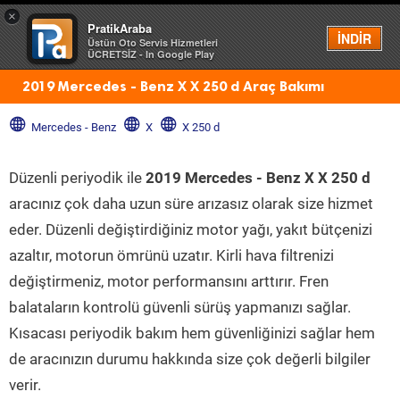
×
PratikAraba
Menü
İNDİR
Üstün Oto Servis Hizmetleri
ÜCRETSİZ - In Google Play
2019 Mercedes - Benz X X 250 d Araç Bakımı
Mercedes - Benz
X
X 250 d
Düzenli periyodik ile
2019 Mercedes - Benz X X 250 d
aracınız çok daha uzun süre arızasız olarak size hizmet
eder. Düzenli değiştirdiğiniz motor yağı, yakıt bütçenizi
azaltır, motorun ömrünü uzatır. Kirli hava filtrenizi
değiştirmeniz, motor performansını arttırır. Fren
balataların kontrolü güvenli sürüş yapmanızı sağlar.
Kısacası periyodik bakım hem güvenliğinizi sağlar hem
de aracınızın durumu hakkında size çok değerli bilgiler
verir.