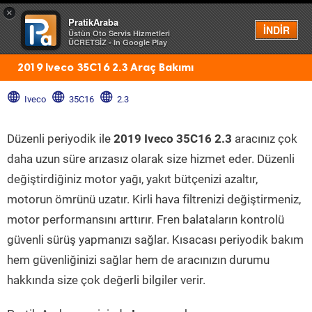
×
PratikAraba
Menü
İNDİR
Üstün Oto Servis Hizmetleri
ÜCRETSİZ - In Google Play
2019 Iveco 35C16 2.3 Araç Bakımı
Iveco
35C16
2.3
Düzenli periyodik ile
2019 Iveco 35C16 2.3
aracınız çok
daha uzun süre arızasız olarak size hizmet eder. Düzenli
değiştirdiğiniz motor yağı, yakıt bütçenizi azaltır,
motorun ömrünü uzatır. Kirli hava filtrenizi değiştirmeniz,
motor performansını arttırır. Fren balataların kontrolü
güvenli sürüş yapmanızı sağlar. Kısacası periyodik bakım
hem güvenliğinizi sağlar hem de aracınızın durumu
hakkında size çok değerli bilgiler verir.