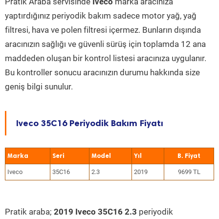
Pratik Araba servisinde
Iveco
marka aracınıza
yaptırdığınız periyodik bakım sadece motor yağ, yağ
filtresi, hava ve polen filtresi içermez. Bunların dışında
aracınızın sağlığı ve güvenli sürüş için toplamda 12 ana
maddeden oluşan bir kontrol listesi aracınıza uygulanır.
Bu kontroller sonucu aracınızın durumu hakkında size
geniş bilgi sunulur.
Iveco 35C16 Periyodik Bakım Fiyatı
Marka
Seri
Model
Yıl
Iveco
35C16
2.3
2019
9699 TL
Pratik araba;
2019 Iveco 35C16 2.3
periyodik