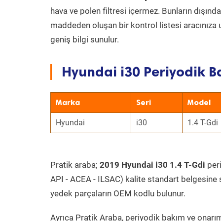
hava ve polen filtresi içermez. Bunların dışınd
maddeden oluşan bir kontrol listesi aracınıza 
geniş bilgi sunulur.
Hyundai i30 Periyodik B
Marka
Seri
Model
Hyundai
i30
1.4 T-Gdi
Pratik araba;
2019 Hyundai i30 1.4 T-Gdi
peri
API - ACEA - ILSAC) kalite standart belgesine 
yedek parçaların OEM kodlu bulunur.
Ayrıca Pratik Araba, periyodik bakım ve onarım