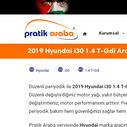
Kurumsal
2019 Hyundai i30 1.4 T-Gdi Ar
Hyundai
i30
1.4 T-Gdi
Düzenli periyodik ile
2019 Hyundai i30 1.4 T-
Düzenli değiştirdiğiniz motor yağı, yakıt bütçeni
değiştirmeniz, motor performansını arttırır. Fr
periyodik bakım hem güvenliğinizi sağlar hem d
Pratik Araba servisinde
Hyundai
marka aracını