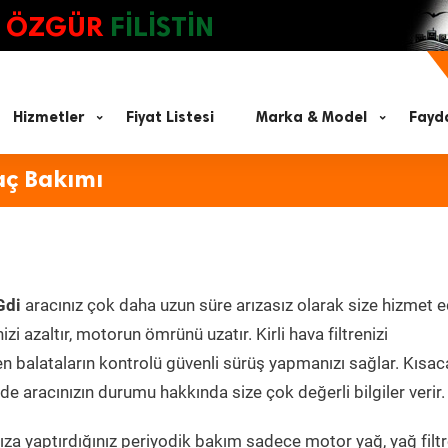
ÖZGÜR
FİLİSTİN
Hizmetler
Fiyat Listesi
Marka & Model
Fayda
aç Bakımı
Gdi
aracınız çok daha uzun süre arızasız olarak size hizmet e
zi azaltır, motorun ömrünü uzatır. Kirli hava filtrenizi
en balataların kontrolü güvenli sürüş yapmanızı sağlar. Kısac
e aracınızın durumu hakkında size çok değerli bilgiler verir.
za yaptırdığınız periyodik bakım sadece motor yağ, yağ filtr