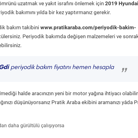
ömrünü uzatmak ve yakıt israfını önlemek için
2019 Hyundai
yodik bakımını yılda bir kez yaptırmanız gerekir.
dik bakım takibini
www.pratikaraba.com/periyodik-bakim-
tülersiniz. Periyodik bakımda değişen malzemeleri ve sonrak
ilirsiniz.
Gdi
periyodik bakım fiyatını hemen hesapla
”
diği halde aracınızın yeni bir motor yağına ihtiyacı olabilir
ğınızı düşünüyorsanız Pratik Araba ekibini aramanızı yâda P
an daha gürültülü çalışıyorsa