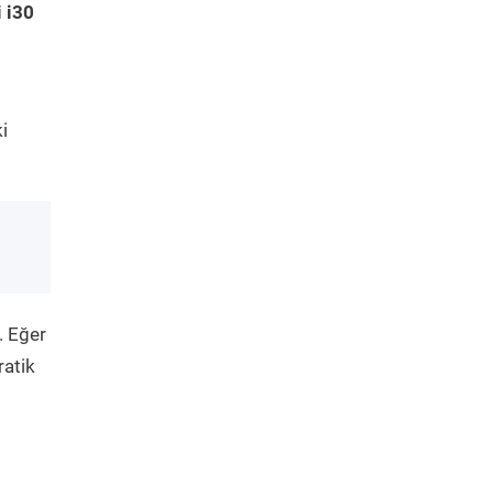
 i30
i
. Eğer
ratik