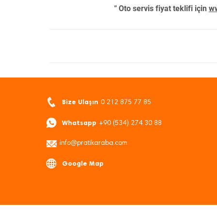
" Oto servis fiyat teklifi için
ww
Bize Ulaşın
0 212 875 77 85
Whatsapp
+90 (534) 274 30 88
info@pratikaraba.com
Google Map