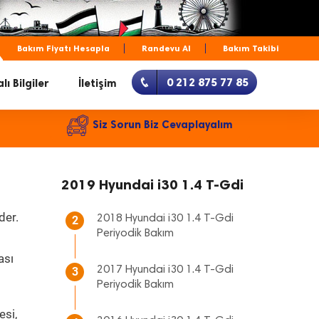
Bakım Fiyatı Hesapla
Randevu Al
Bakım Takibi
0 212 875 77 85
lı Bilgiler
İletişim
Siz Sorun Biz Cevaplayalım
2019 Hyundai i30 1.4 T-Gdi
der.
2018 Hyundai i30 1.4 T-Gdi
2
Periyodik Bakım
ası
2017 Hyundai i30 1.4 T-Gdi
3
Periyodik Bakım
esi,