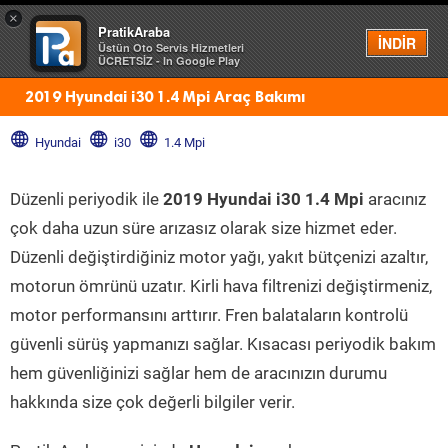
×
PratikAraba
Menü
İNDİR
Üstün Oto Servis Hizmetleri
ÜCRETSİZ - In Google Play
2019 Hyundai i30 1.4 Mpi Araç Bakımı
Hyundai
i30
1.4 Mpi
Düzenli periyodik ile
2019 Hyundai i30 1.4 Mpi
aracınız
çok daha uzun süre arızasız olarak size hizmet eder.
Düzenli değiştirdiğiniz motor yağı, yakıt bütçenizi azaltır,
motorun ömrünü uzatır. Kirli hava filtrenizi değiştirmeniz,
motor performansını arttırır. Fren balataların kontrolü
güvenli sürüş yapmanızı sağlar. Kısacası periyodik bakım
hem güvenliğinizi sağlar hem de aracınızın durumu
hakkında size çok değerli bilgiler verir.