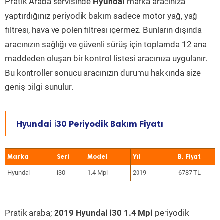
Pratik Araba servisinde
Hyundai
marka aracınıza
yaptırdığınız periyodik bakım sadece motor yağ, yağ
filtresi, hava ve polen filtresi içermez. Bunların dışında
aracınızın sağlığı ve güvenli sürüş için toplamda 12 ana
maddeden oluşan bir kontrol listesi aracınıza uygulanır.
Bu kontroller sonucu aracınızın durumu hakkında size
geniş bilgi sunulur.
Hyundai i30 Periyodik Bakım Fiyatı
Marka
Seri
Model
Yıl
Hyundai
i30
1.4 Mpi
2019
6787 TL
Pratik araba;
2019 Hyundai i30 1.4 Mpi
periyodik