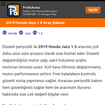
×
PratikAraba
Menü
İNDİR
Üstün Oto Servis Hizmetleri
ÜCRETSİZ - In Google Play
2019 Honda Jazz 1.5 Araç Bakımı
Honda
Jazz
1.5
Düzenli periyodik ile
2019 Honda Jazz 1.5
aracınız çok
daha uzun süre arızasız olarak size hizmet eder. Düzenli
değiştirdiğiniz motor yağı, yakıt bütçenizi azaltır,
motorun ömrünü uzatır. Kirli hava filtrenizi değiştirmeniz,
motor performansını arttırır. Fren balataların kontrolü
güvenli sürüş yapmanızı sağlar. Kısacası periyodik bakım
hem güvenliğinizi sağlar hem de aracınızın durumu
hakkında size çok değerli bilgiler verir.