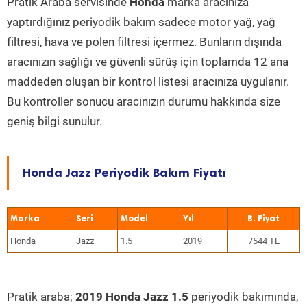
Pratik Araba servisinde
Honda
marka aracınıza
yaptırdığınız periyodik bakım sadece motor yağ, yağ
filtresi, hava ve polen filtresi içermez. Bunların dışında
aracınızın sağlığı ve güvenli sürüş için toplamda 12 ana
maddeden oluşan bir kontrol listesi aracınıza uygulanır.
Bu kontroller sonucu aracınızın durumu hakkında size
geniş bilgi sunulur.
Honda Jazz Periyodik Bakım Fiyatı
Marka
Seri
Model
Yıl
Honda
Jazz
1.5
2019
7544 TL
Pratik araba;
2019 Honda Jazz 1.5
periyodik bakımında,