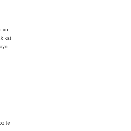
acın
ak kat
aynı
ozite