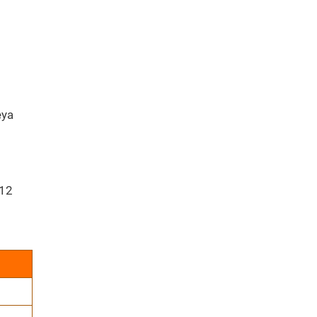
eya
 12