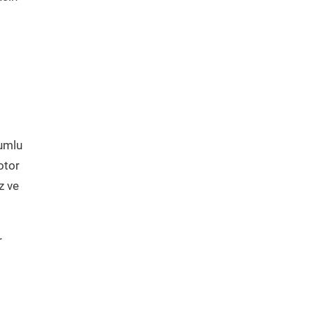
yumlu
otor
z ve
r