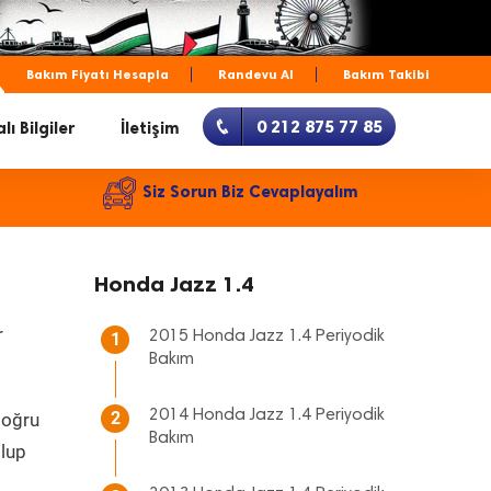
Bakım Fiyatı Hesapla
Randevu Al
Bakım Takibi
0 212 875 77 85
lı Bilgiler
İletişim
Siz Sorun Biz Cevaplayalım
Honda Jazz 1.4
r
2015 Honda Jazz 1.4 Periyodik
1
Bakım
2014 Honda Jazz 1.4 Periyodik
2
doğru
Bakım
olup