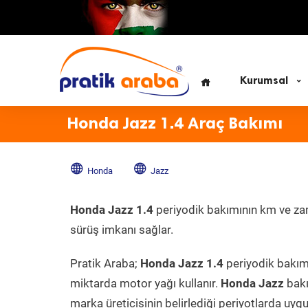
Kurumsal
Honda Jazz 1.4 Araç Bakımı
Honda
Jazz
Honda Jazz 1.4
periyodik bakımının km ve zama
sürüş imkanı sağlar.
Pratik Araba;
Honda Jazz 1.4
periyodik bakımı
miktarda motor yağı kullanır.
Honda Jazz
bakı
marka üreticisinin belirlediği periyotlarda uygu