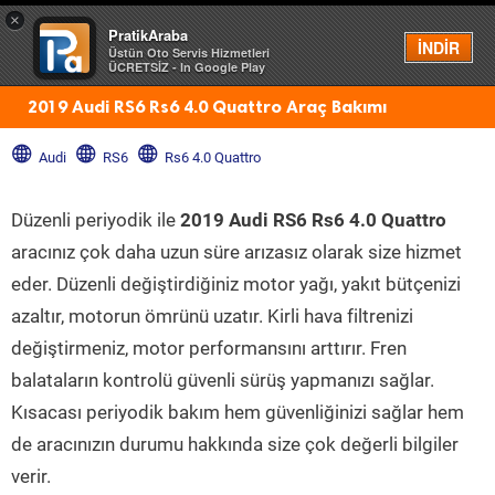
×
PratikAraba
Menü
İNDİR
Üstün Oto Servis Hizmetleri
ÜCRETSİZ - In Google Play
2019 Audi RS6 Rs6 4.0 Quattro Araç Bakımı
Audi
RS6
Rs6 4.0 Quattro
Düzenli periyodik ile
2019 Audi RS6 Rs6 4.0 Quattro
aracınız çok daha uzun süre arızasız olarak size hizmet
eder. Düzenli değiştirdiğiniz motor yağı, yakıt bütçenizi
azaltır, motorun ömrünü uzatır. Kirli hava filtrenizi
değiştirmeniz, motor performansını arttırır. Fren
balataların kontrolü güvenli sürüş yapmanızı sağlar.
Kısacası periyodik bakım hem güvenliğinizi sağlar hem
de aracınızın durumu hakkında size çok değerli bilgiler
verir.