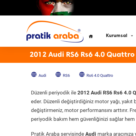
Kurumsal
2012 Audi RS6 Rs6 4.0 Quattro
Audi
RS6
Rs6 4.0 Quattro
Düzenli periyodik ile
2012 Audi RS6 Rs6 4.0 Q
eder. Düzenli değiştirdiğiniz motor yağı, yakıt b
değiştirmeniz, motor performansını arttırır. Fr
periyodik bakım hem güvenliğinizi sağlar hem d
Pratik Araba servisinde
Audi
marka aracınıza y