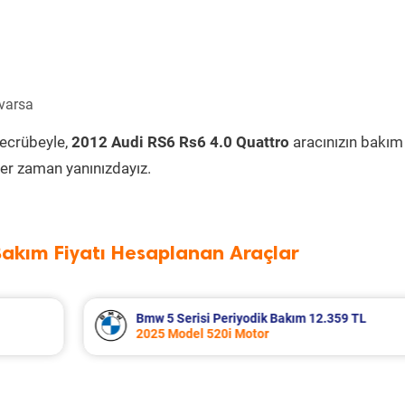
 varsa
tecrübeyle,
2012 Audi RS6 Rs6 4.0 Quattro
aracınızın bakım
er zaman yanınızdayız.
Bakım Fiyatı Hesaplanan Araçlar
9 TL
Suzuki Vitara Periyodik Bakım 7.680 TL
2020 Model 1.4 BoosterJet Motor