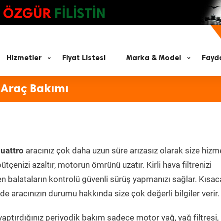
ÖZGÜR
FİLİSTİN
Hizmetler
Fiyat Listesi
Marka & Model
Fayda
 Araç Bakımı
uattro
aracınız çok daha uzun süre arızasız olarak size hizm
ütçenizi azaltır, motorun ömrünü uzatır. Kirli hava filtrenizi
en balataların kontrolü güvenli sürüş yapmanızı sağlar. Kısac
e aracınızın durumu hakkında size çok değerli bilgiler verir.
aptırdığınız periyodik bakım sadece motor yağ, yağ filtresi,