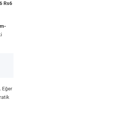
6 Rs6
im-
i
. Eğer
ratik