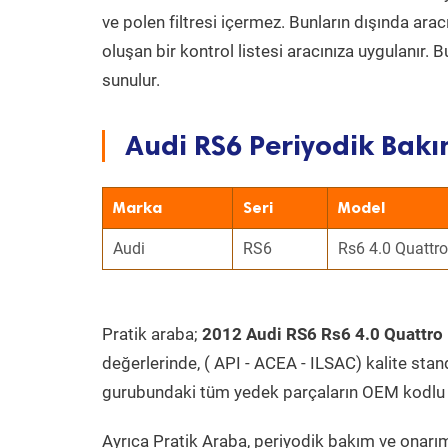
ve polen filtresi içermez. Bunların dışında ar
oluşan bir kontrol listesi aracınıza uygulanır.
sunulur.
Audi RS6 Periyodik Bakı
Marka
Seri
Model
Audi
RS6
Rs6 4.0 Quattro
Pratik araba;
2012 Audi RS6 Rs6 4.0 Quattro
değerlerinde, ( API - ACEA - ILSAC) kalite stan
gurubundaki tüm yedek parçaların OEM kodlu 
Ayrıca Pratik Araba, periyodik bakım ve onarım