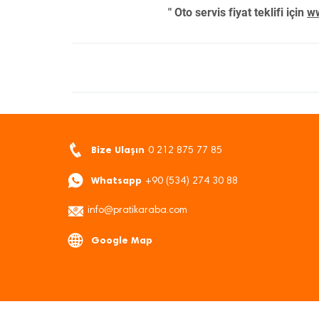
" Oto servis fiyat teklifi için
ww
Bize Ulaşın
0 212 875 77 85
Whatsapp
+90 (534) 274 30 88
info@pratikaraba.com
Google Map