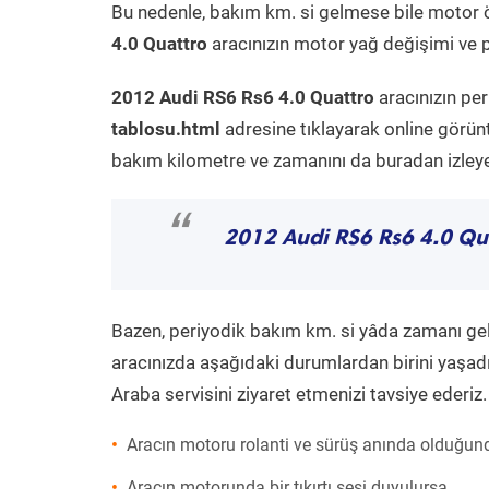
Bu nedenle, bakım km. si gelmese bile motor 
4.0 Quattro
aracınızın motor yağ değişimi ve p
2012 Audi RS6 Rs6 4.0 Quattro
aracınızın pe
tablosu.html
adresine tıklayarak online görün
bakım kilometre ve zamanını da buradan izleyeb
“
2012 Audi RS6 Rs6 4.0 Qu
Bazen, periyodik bakım km. si yâda zamanı gelme
aracınızda aşağıdaki durumlardan birini yaşadı
Araba servisini ziyaret etmenizi tavsiye ederiz.
Aracın motoru rolanti ve sürüş anında olduğund
Aracın motorunda bir tıkırtı sesi duyulursa