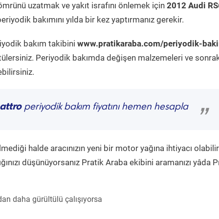
ömrünü uzatmak ve yakıt israfını önlemek için
2012 Audi RS
eriyodik bakımını yılda bir kez yaptırmanız gerekir.
riyodik bakım takibini
www.pratikaraba.com/periyodik-bak
tülersiniz. Periyodik bakımda değişen malzemeleri ve sonrak
ilirsiniz.
attro
periyodik bakım fiyatını hemen hesapla
”
diği halde aracınızın yeni bir motor yağına ihtiyacı olabilir
ğınızı düşünüyorsanız Pratik Araba ekibini aramanızı yâda P
an daha gürültülü çalışıyorsa