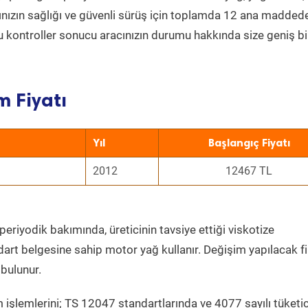
acınızın sağlığı ve güvenli sürüş için toplamda 12 ana madded
 Bu kontroller sonucu aracınızın durumu hakkında size geniş bi
m Fiyatı
Yıl
Başlangıç Fiyatı
2012
12467 TL
periyodik bakımında, üreticinin tavsiye ettiği viskotize
dart belgesine sahip motor yağ kullanır. Değişim yapılacak fi
bulunur.
 işlemlerini; TS 12047 standartlarında ve 4077 sayılı tüketic