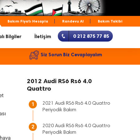
Bakım Fiyatı Hesapla
Randevu Al
Bakım Takibi
0 212 875 77 85
lı Bilgiler
İletişim
Siz Sorun Biz Cevaplayalım
2012 Audi RS6 Rs6 4.0
Quattro
et
2021 Audi RS6 Rs6 4.0 Quattro
1
Periyodik Bakım
ası
2020 Audi RS6 Rs6 4.0 Quattro
2
Periyodik Bakım
 hava