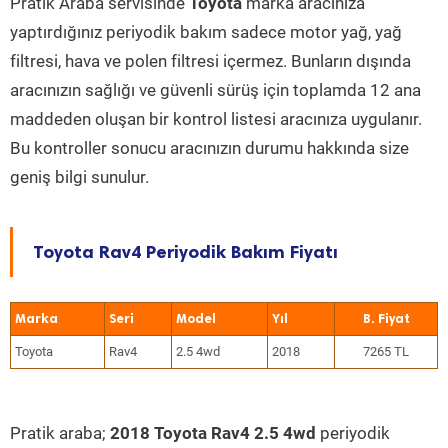
Pratik Araba servisinde
Toyota
marka aracınıza
yaptırdığınız periyodik bakım sadece motor yağ, yağ
filtresi, hava ve polen filtresi içermez. Bunların dışında
aracınızın sağlığı ve güvenli sürüş için toplamda 12 ana
maddeden oluşan bir kontrol listesi aracınıza uygulanır.
Bu kontroller sonucu aracınızın durumu hakkında size
geniş bilgi sunulur.
Toyota Rav4 Periyodik Bakım Fiyatı
Marka
Seri
Model
Yıl
Toyota
Rav4
2.5 4wd
2018
7265 TL
Pratik araba;
2018 Toyota Rav4 2.5 4wd
periyodik