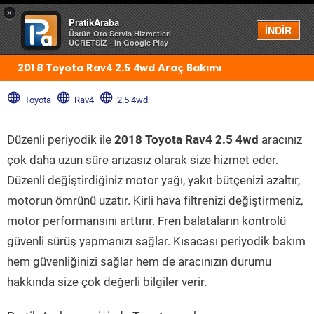
×
PratikAraba
Menü
İNDİR
Üstün Oto Servis Hizmetleri
ÜCRETSİZ - In Google Play
2018 Toyota Rav4 2.5 4wd Araç Bakımı
Toyota
Rav4
2.5 4wd
Düzenli periyodik ile
2018 Toyota Rav4 2.5 4wd
aracınız
çok daha uzun süre arızasız olarak size hizmet eder.
Düzenli değiştirdiğiniz motor yağı, yakıt bütçenizi azaltır,
motorun ömrünü uzatır. Kirli hava filtrenizi değiştirmeniz,
motor performansını arttırır. Fren balataların kontrolü
güvenli sürüş yapmanızı sağlar. Kısacası periyodik bakım
hem güvenliğinizi sağlar hem de aracınızın durumu
hakkında size çok değerli bilgiler verir.