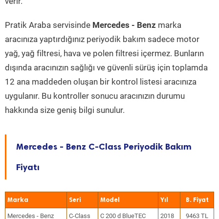
verir.
Pratik Araba servisinde
Mercedes - Benz
marka
aracınıza yaptırdığınız periyodik bakım sadece motor
yağ, yağ filtresi, hava ve polen filtresi içermez. Bunların
dışında aracınızın sağlığı ve güvenli sürüş için toplamda
12 ana maddeden oluşan bir kontrol listesi aracınıza
uygulanır. Bu kontroller sonucu aracınızın durumu
hakkında size geniş bilgi sunulur.
Mercedes - Benz C-Class Periyodik Bakım
Fiyatı
Marka
Seri
Model
Yıl
Mercedes - Benz
C-Class
C 200 d BlueTEC
2018
9463 TL