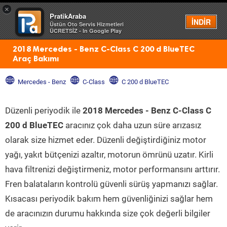
×
PratikAraba
Menü
İNDİR
Üstün Oto Servis Hizmetleri
ÜCRETSİZ - In Google Play
2018 Mercedes - Benz C-Class C 200 d BlueTEC
Araç Bakımı
Mercedes - Benz
C-Class
C 200 d BlueTEC
Düzenli periyodik ile
2018 Mercedes - Benz C-Class C
200 d BlueTEC
aracınız çok daha uzun süre arızasız
olarak size hizmet eder. Düzenli değiştirdiğiniz motor
yağı, yakıt bütçenizi azaltır, motorun ömrünü uzatır. Kirli
hava filtrenizi değiştirmeniz, motor performansını arttırır.
Fren balataların kontrolü güvenli sürüş yapmanızı sağlar.
Kısacası periyodik bakım hem güvenliğinizi sağlar hem
de aracınızın durumu hakkında size çok değerli bilgiler