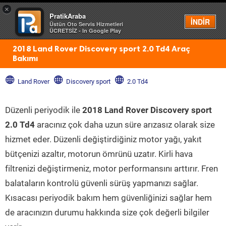
×
PratikAraba
Menü
İNDİR
Üstün Oto Servis Hizmetleri
ÜCRETSİZ - In Google Play
2018 Land Rover Discovery sport 2.0 Td4 Araç
Bakımı
Land Rover
Discovery sport
2.0 Td4
Düzenli periyodik ile
2018 Land Rover Discovery sport
2.0 Td4
aracınız çok daha uzun süre arızasız olarak size
hizmet eder. Düzenli değiştirdiğiniz motor yağı, yakıt
bütçenizi azaltır, motorun ömrünü uzatır. Kirli hava
filtrenizi değiştirmeniz, motor performansını arttırır. Fren
balataların kontrolü güvenli sürüş yapmanızı sağlar.
Kısacası periyodik bakım hem güvenliğinizi sağlar hem
de aracınızın durumu hakkında size çok değerli bilgiler