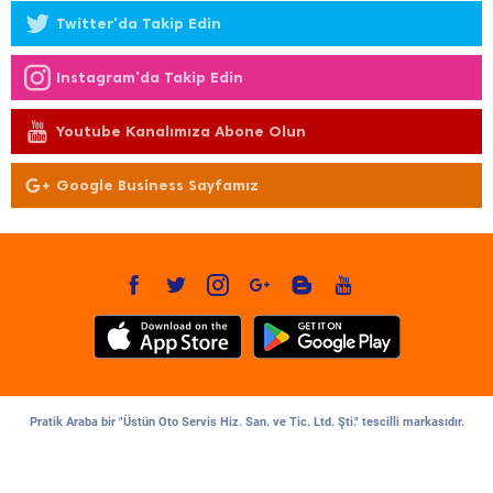
Twitter'da Takip Edin
Instagram'da Takip Edin
Youtube Kanalımıza Abone Olun
Google Business Sayfamız
Pratik Araba bir "Üstün Oto Servis Hiz. San. ve Tic. Ltd. Şti." tescilli markasıdır.