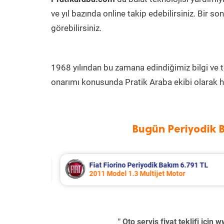
ve yıl bazında online takip edebilirsiniz. Bir 
görebilirsiniz.
1968 yılından bu zamana edindiğimiz bilgi ve 
onarımı konusunda Pratik Araba ekibi olarak h
Bugün Periyodik 
L
Skoda Kamiq Periyodik Bakım 7.618 TL
2024 Model 1.0 Tsi Motor
" Oto servis fiyat teklifi için
ww