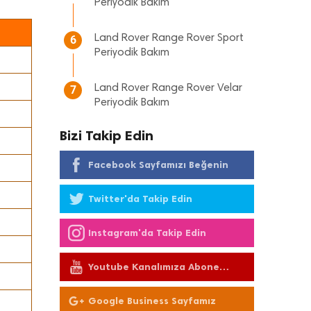
Periyodik Bakım
Land Rover Range Rover Sport
6
Periyodik Bakım
Land Rover Range Rover Velar
7
Periyodik Bakım
Bizi Takip Edin
Facebook Sayfamızı Beğenin
Twitter'da Takip Edin
Instagram'da Takip Edin
Youtube Kanalımıza Abone
Olun
Google Business Sayfamız