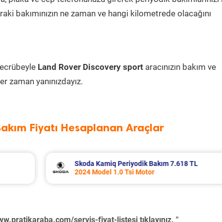
sonraki bakımınızın ne zaman ve hangi kilometrede olacağını
tecrübeyle
Land Rover Discovery sport
aracınızın bakım ve
er zaman yanınızdayız.
Bakım Fiyatı Hesaplanan Araçlar
Dacia Duster Periyodik Bakım 8.945 TL
2021 Model 1.3 Tce Motor
w.pratikaraba.com/servis-fiyat-listesi
tıklayınız. "