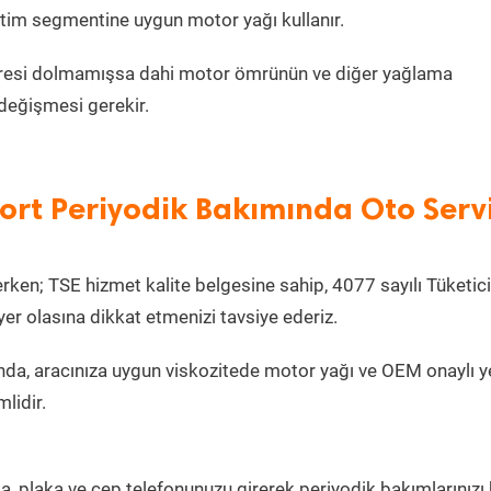
etim segmentine uygun motor yağı kullanır.
metresi dolmamışsa dahi motor ömrünün ve diğer yağlama
değişmesi gerekir.
ort Periyodik Bakımında Oto Serv
ken; TSE hizmet kalite belgesine sahip, 4077 sayılı Tüketici
r olasına dikkat etmenizi tavsiye ederiz.
da, aracınıza uygun viskozitede motor yağı ve OEM onaylı 
lidir.
la, plaka ve cep telefonunuzu girerek periyodik bakımlarınızı