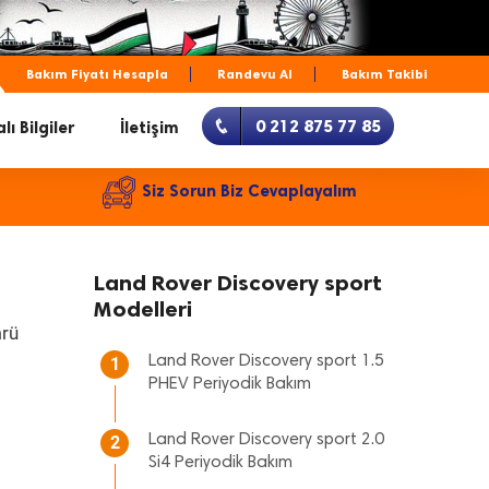
Bakım Fiyatı Hesapla
Randevu Al
Bakım Takibi
0 212 875 77 85
lı Bilgiler
İletişim
Siz Sorun Biz Cevaplayalım
Land Rover Discovery sport
Modelleri
mrü
Land Rover Discovery sport 1.5
1
PHEV Periyodik Bakım
Land Rover Discovery sport 2.0
2
Si4 Periyodik Bakım