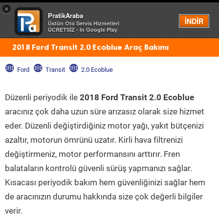
×
PratikAraba
Menü
İNDİR
Üstün Oto Servis Hizmetleri
ÜCRETSİZ - In Google Play
2018 Ford Transit 2.0 Ecoblue Araç Bakımı
Ford
Transit
2.0 Ecoblue
Düzenli periyodik ile
2018 Ford Transit 2.0 Ecoblue
aracınız çok daha uzun süre arızasız olarak size hizmet
eder. Düzenli değiştirdiğiniz motor yağı, yakıt bütçenizi
azaltır, motorun ömrünü uzatır. Kirli hava filtrenizi
değiştirmeniz, motor performansını arttırır. Fren
balataların kontrolü güvenli sürüş yapmanızı sağlar.
Kısacası periyodik bakım hem güvenliğinizi sağlar hem
de aracınızın durumu hakkında size çok değerli bilgiler
verir.