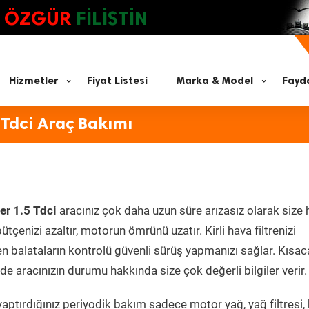
ÖZGÜR
FİLİSTİN
Hizmetler
Fiyat Listesi
Marka & Model
Fayda
 Tdci Araç Bakımı
er 1.5 Tdci
aracınız çok daha uzun süre arızasız olarak size
ütçenizi azaltır, motorun ömrünü uzatır. Kirli hava filtrenizi
en balataların kontrolü güvenli sürüş yapmanızı sağlar. Kısac
e aracınızın durumu hakkında size çok değerli bilgiler verir.
aptırdığınız periyodik bakım sadece motor yağ, yağ filtresi,