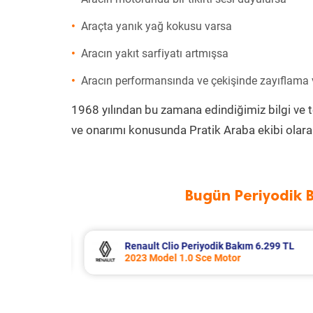
Araçta yanık yağ kokusu varsa
Aracın yakıt sarfiyatı artmışsa
Aracın performansında ve çekişinde zayıflama
1968 yılından bu zamana edindiğimiz bilgi ve 
ve onarımı konusunda Pratik Araba ekibi olara
Bugün Periyodik 
Bakım 6.299 TL
Fiat Fiorino Periyodik Bakım
or
2011 Model 1.3 Multijet Mot