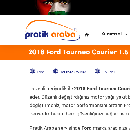
Kurumsal
2018 Ford Tourneo Courier 1.5
Ford
Tourneo Courier
1.5 Tdci
Düzenli periyodik ile
2018 Ford Tourneo Couri
eder. Düzenli değiştirdiğiniz motor yağı, yakıt b
değiştirmeniz, motor performansını arttırır. Fr
periyodik bakım hem güvenliğinizi sağlar hem d
Pratik Araba servisinde
Ford
marka aracınıza y