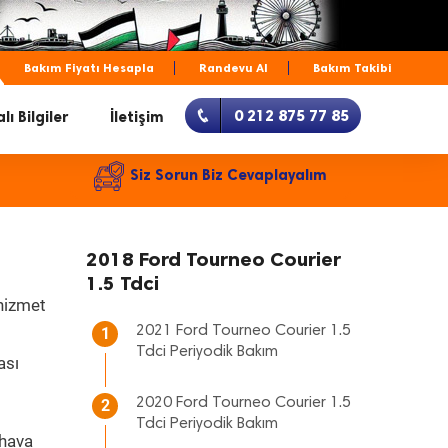
Bakım Fiyatı Hesapla
Randevu Al
Bakım Takibi
0 212 875 77 85
lı Bilgiler
İletişim
Siz Sorun Biz Cevaplayalım
2018 Ford Tourneo Courier
1.5 Tdci
 hizmet
2021 Ford Tourneo Courier 1.5
1
Tdci Periyodik Bakım
ası
2020 Ford Tourneo Courier 1.5
2
Tdci Periyodik Bakım
 hava