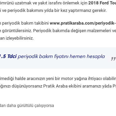
ömrünü uzatmak ve yakıt israfını önlemek için
2018 Ford To
ve periyodik bakımını yılda bir kez yaptırmanız gerekir.
n periyodik bakım takibini
www.pratikaraba.com/periyodik-
e görüntülersiniz. Periyodik bakımda değişen malzemeleri v
 izleyebilirsiniz.
.5 Tdci
periyodik bakım fiyatını hemen hesapla
”
diği halde aracınızın yeni bir motor yağına ihtiyacı olabilir
ğınızı düşünüyorsanız Pratik Araba ekibini aramanızı yâda P
an daha gürültülü çalışıyorsa