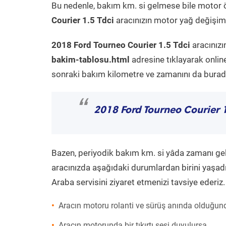
Bu nedenle, bakım km. si gelmese bile motor 
Courier 1.5 Tdci
aracınızın motor yağ değişimi 
2018 Ford Tourneo Courier 1.5 Tdci
aracınızı
bakim-tablosu.html
adresine tıklayarak onlin
sonraki bakım kilometre ve zamanını da buradan
“
2018 Ford Tourneo Courier 1
Bazen, periyodik bakım km. si yâda zamanı gelme
aracınızda aşağıdaki durumlardan birini yaşadı
Araba servisini ziyaret etmenizi tavsiye ederiz.
Aracın motoru rolanti ve sürüş anında olduğund
Aracın motorunda bir tıkırtı sesi duyulursa