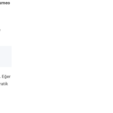
urneo
e
. Eğer
ratik