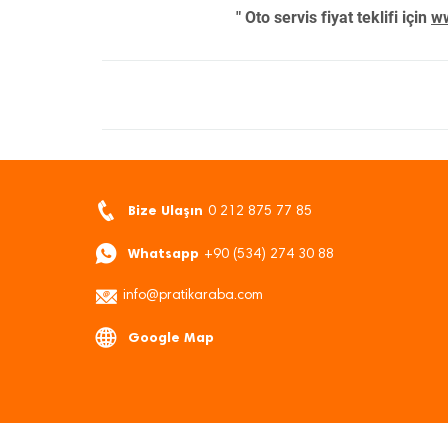
" Oto servis fiyat teklifi için
ww
Bize Ulaşın
0 212 875 77 85
Whatsapp
+90 (534) 274 30 88
info@pratikaraba.com
Google Map