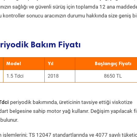
acınızın sağlığı ve güvenli sürüş için toplamda 12 ana madded
 Bu kontroller sonucu aracınızın durumu hakkında size geniş bi
riyodik Bakım Fiyatı
Model
Yıl
Başlangıç Fiyatı
1.5 Tdci
2018
8650 TL
Tdci
periyodik bakımında, üreticinin tavsiye ettiği viskotize
dart belgesine sahip motor yağ kullanır. Değişim yapılacak fi
bulunur.
 işlemlerini; TS 12047 standartlarında ve 4077 sayılı tüketic