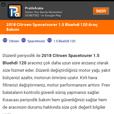
×
PratikAraba
Menü
İNDİR
Üstün Oto Servis Hizmetleri
ÜCRETSİZ - In Google Play
2018 Citroen Spacetourer 1.5 Bluehdi 120 Araç
Bakımı
Citroen
Spacetourer
1.5 Bluehdi 120
Düzenli periyodik ile
2018 Citroen Spacetourer 1.5
Bluehdi 120
aracınız çok daha uzun süre arızasız olarak
size hizmet eder. Düzenli değiştirdiğiniz motor yağı, yakıt
bütçenizi azaltır, motorun ömrünü uzatır. Kirli hava
filtrenizi değiştirmeniz, motor performansını arttırır. Fren
balataların kontrolü güvenli sürüş yapmanızı sağlar.
Kısacası periyodik bakım hem güvenliğinizi sağlar hem
de aracınızın durumu hakkında size çok değerli bilgiler