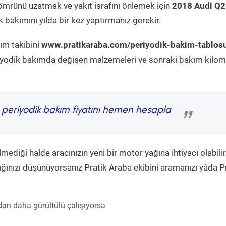
ömrünü uzatmak ve yakıt israfını önlemek için
2018 Audi Q2
 bakımını yılda bir kez yaptırmanız gerekir.
ım takibini
www.pratikaraba.com/periyodik-bakim-tablos
eriyodik bakımda değişen malzemeleri ve sonraki bakım kilom
periyodik bakım fiyatını hemen hesapla
”
diği halde aracınızın yeni bir motor yağına ihtiyacı olabilir
ğınızı düşünüyorsanız Pratik Araba ekibini aramanızı yâda P
an daha gürültülü çalışıyorsa