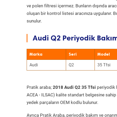
ve polen filtresi içermez. Bunların dışında ar
oluşan bir kontrol listesi aracınıza uygulanır.
sunulur.
Audi Q2 Periyodik Bakım
Marka
Seri
Model
Audi
Q2
35 Tfsi
Pratik araba;
2018 Audi Q2 35 Tfsi
periyodik b
ACEA - ILSAC) kalite standart belgesine sahip
yedek parçaların OEM kodlu bulunur.
Ayrıca Pratik Araba, periyodik bakım ve onarım