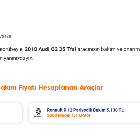
 varsa
tecrübeyle,
2018 Audi Q2 35 Tfsi
aracınızın bakım ve onarım
 yanınızdayız.
Bakım Fiyatı Hesaplanan Araçlar
 TL
Ford Puma Periyodik Bakım 10.415 TL
2021 Model 1.0 EcoBoost Motor