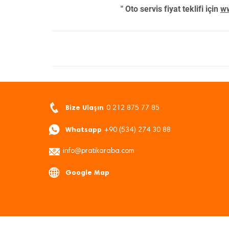
" Oto servis fiyat teklifi için
ww
Bize Ulaşın
0 212 875 77 85
Whatsapp
+90 (534) 274 30 88
info@pratikaraba.com
Google Map