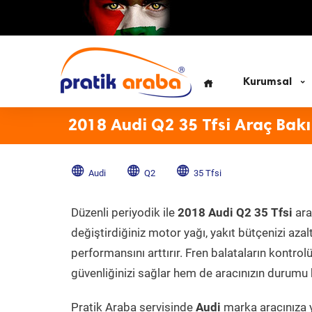
Kurumsal
2018 Audi Q2 35 Tfsi Araç Bak
Audi
Q2
35 Tfsi
Düzenli periyodik ile
2018 Audi Q2 35 Tfsi
ara
değiştirdiğiniz motor yağı, yakıt bütçenizi azal
performansını arttırır. Fren balataların kontr
güvenliğinizi sağlar hem de aracınızın durumu h
Pratik Araba servisinde
Audi
marka aracınıza y