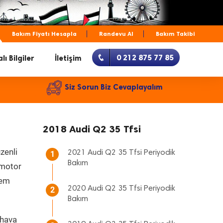
Bakım Fiyatı Hesapla
Randevu Al
Bakım Takibi
0 212 875 77 85
lı Bilgiler
İletişim
Siz Sorun Biz Cevaplayalım
2018 Audi Q2 35 Tfsi
zenli
2021 Audi Q2 35 Tfsi Periyodik
1
Bakım
, motor
hem
2020 Audi Q2 35 Tfsi Periyodik
2
Bakım
 hava