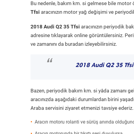
Bu nedenle, bakım km. si gelmese bile motor 
Tfsi
aracınızın motor yağ değişimi ve periyodik
2018 Audi Q2 35 Tfsi
aracınızın periyodik bak
adresine tıklayarak online görüntülersiniz. P
ve zamanını da buradan izleyebilirsiniz.
“
2018 Audi Q2 35 Tfsi
Bazen, periyodik bakım km. si yâda zamanı gelme
aracınızda aşağıdaki durumlardan birini yaşadı
Araba servisini ziyaret etmenizi tavsiye ederiz.
Aracın motoru rolanti ve sürüş anında olduğund
Aracın motorunda bir tıkırtı sesi duyulursa