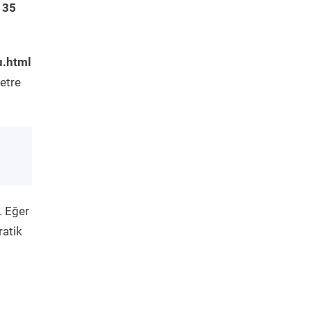
 35
u.html
etre
. Eğer
ratik