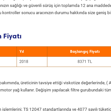
acınızın sağlığı ve güvenli sürüş için toplamda 12 ana madded
 Bu kontroller sonucu aracınızın durumu hakkında size geniş bi
 Fiyatı
Yıl
Başlangıç Fiyatı
2018
8371 TL
akımında, üreticinin tavsiye ettiği viskotize değerlerinde, ( A
 motor yağ kullanır. Değişim yapılacak filtre gurubundaki tü
 işlemlerini; TS 12047 standartlarında ve 4077 sayılı tüketic