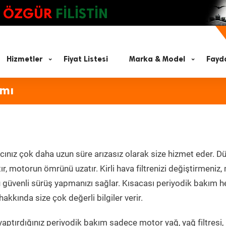
ÖZGÜR
FİLİSTİN
Hizmetler
Fiyat Listesi
Marka & Model
Fayda
ımı
cınız çok daha uzun süre arızasız olarak size hizmet eder. Dü
tır, motorun ömrünü uzatır. Kirli hava filtrenizi değiştirmeniz
olü güvenli sürüş yapmanızı sağlar. Kısacası periyodik bakım 
akkında size çok değerli bilgiler verir.
aptırdığınız periyodik bakım sadece motor yağ, yağ filtresi,