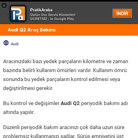
×
PratikAraba
Menü
İNDİR
Üstün Oto Servis Hizmetleri
ÜCRETSİZ - In Google Play
Audi Q2 Araç Bakımı
Audi
Aracınızdaki bazı yedek parçaların kilometre ve zaman
bazında belirli kullanım ömürleri vardır. Kullanım ömrü
sonunda bu yedek parçaların kontrol edilmesi veya
değiştirilmesi gerekir.
Bu kontrol ve değişimler
Audi Q2
periyodik bakımı adı
altında yapılır.
Düzenli periyodik bakım aracınızı çok daha uzun süre
problemsiz kullanmanızı sağlar. Sürüş emniyetini üst