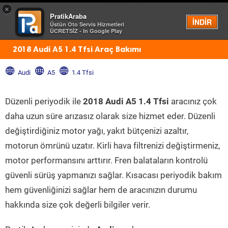
×
PratikAraba
Menü
İNDİR
Üstün Oto Servis Hizmetleri
ÜCRETSİZ - In Google Play
2018 Audi A5 1.4 Tfsi Araç Bakımı
Audi
A5
1.4 Tfsi
Düzenli periyodik ile
2018 Audi A5 1.4 Tfsi
aracınız çok
daha uzun süre arızasız olarak size hizmet eder. Düzenli
değiştirdiğiniz motor yağı, yakıt bütçenizi azaltır,
motorun ömrünü uzatır. Kirli hava filtrenizi değiştirmeniz,
motor performansını arttırır. Fren balataların kontrolü
güvenli sürüş yapmanızı sağlar. Kısacası periyodik bakım
hem güvenliğinizi sağlar hem de aracınızın durumu
hakkında size çok değerli bilgiler verir.