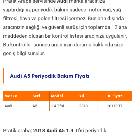
Pratik Araba servisinde
Audi
marka aracınıza
yaptırdığınız periyodik bakım sadece motor yağ, yağ
filtresi, hava ve polen filtresi içermez. Bunların dışında
aracınızın sağlığı ve güvenli sürüş için toplamda 12 ana
maddeden oluşan bir kontrol listesi aracınıza uygulanır.
Bu kontroller sonucu aracınızın durumu hakkında size
geniş bilgi sunulur.
Audi A5 Periyodik Bakım Fiyatı
Marka
Seri
Model
Yıl
Audi
A5
1.4 Tfsi
2018
10119 TL
Pratik araba;
2018 Audi A5 1.4 Tfsi
periyodik