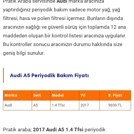
Pratik Araba servisinde
Audi
marka aracınıza
yaptırdığınız periyodik bakım sadece motor yağ, yağ
filtresi, hava ve polen filtresi içermez. Bunların dışında
aracınızın sağlığı ve güvenli sürüş için toplamda 12 ana
maddeden oluşan bir kontrol listesi aracınıza uygulanır.
Bu kontroller sonucu aracınızın durumu hakkında size
geniş bilgi sunulur.
Audi A5 Periyodik Bakım Fiyatı
Marka
Seri
Model
Yıl
Audi
A5
1.4 Tfsi
2017
9659 TL
Pratik araba;
2017 Audi A5 1.4 Tfsi
periyodik