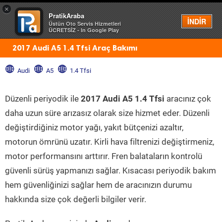
×
PratikAraba
Menü
İNDİR
Üstün Oto Servis Hizmetleri
ÜCRETSİZ - In Google Play
2017 Audi A5 1.4 Tfsi Araç Bakımı
Audi
A5
1.4 Tfsi
Düzenli periyodik ile
2017 Audi A5 1.4 Tfsi
aracınız çok
daha uzun süre arızasız olarak size hizmet eder. Düzenli
değiştirdiğiniz motor yağı, yakıt bütçenizi azaltır,
motorun ömrünü uzatır. Kirli hava filtrenizi değiştirmeniz,
motor performansını arttırır. Fren balataların kontrolü
güvenli sürüş yapmanızı sağlar. Kısacası periyodik bakım
hem güvenliğinizi sağlar hem de aracınızın durumu
hakkında size çok değerli bilgiler verir.