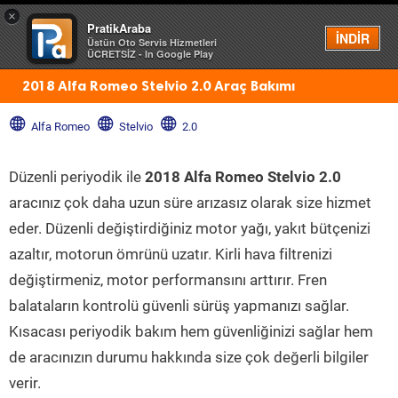
×
PratikAraba
Menü
İNDİR
Üstün Oto Servis Hizmetleri
ÜCRETSİZ - In Google Play
2018 Alfa Romeo Stelvio 2.0 Araç Bakımı
Alfa Romeo
Stelvio
2.0
Düzenli periyodik ile
2018 Alfa Romeo Stelvio 2.0
aracınız çok daha uzun süre arızasız olarak size hizmet
eder. Düzenli değiştirdiğiniz motor yağı, yakıt bütçenizi
azaltır, motorun ömrünü uzatır. Kirli hava filtrenizi
değiştirmeniz, motor performansını arttırır. Fren
balataların kontrolü güvenli sürüş yapmanızı sağlar.
Kısacası periyodik bakım hem güvenliğinizi sağlar hem
de aracınızın durumu hakkında size çok değerli bilgiler
verir.