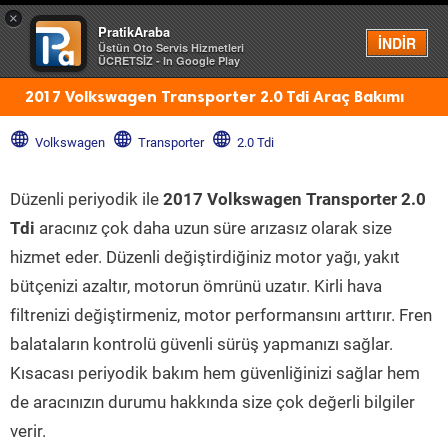
×
PratikAraba
Menü
İNDİR
Üstün Oto Servis Hizmetleri
ÜCRETSİZ - In Google Play
2017 Volkswagen Transporter 2.0 Tdi Araç Bakımı
Volkswagen
Transporter
2.0 Tdi
Düzenli periyodik ile
2017 Volkswagen Transporter 2.0
Tdi
aracınız çok daha uzun süre arızasız olarak size
hizmet eder. Düzenli değiştirdiğiniz motor yağı, yakıt
bütçenizi azaltır, motorun ömrünü uzatır. Kirli hava
filtrenizi değiştirmeniz, motor performansını arttırır. Fren
balataların kontrolü güvenli sürüş yapmanızı sağlar.
Kısacası periyodik bakım hem güvenliğinizi sağlar hem
de aracınızın durumu hakkında size çok değerli bilgiler
verir.