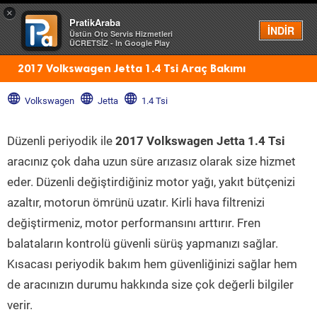
×
PratikAraba
Menü
İNDİR
Üstün Oto Servis Hizmetleri
ÜCRETSİZ - In Google Play
2017 Volkswagen Jetta 1.4 Tsi Araç Bakımı
Volkswagen
Jetta
1.4 Tsi
Düzenli periyodik ile
2017 Volkswagen Jetta 1.4 Tsi
aracınız çok daha uzun süre arızasız olarak size hizmet
eder. Düzenli değiştirdiğiniz motor yağı, yakıt bütçenizi
azaltır, motorun ömrünü uzatır. Kirli hava filtrenizi
değiştirmeniz, motor performansını arttırır. Fren
balataların kontrolü güvenli sürüş yapmanızı sağlar.
Kısacası periyodik bakım hem güvenliğinizi sağlar hem
de aracınızın durumu hakkında size çok değerli bilgiler
verir.