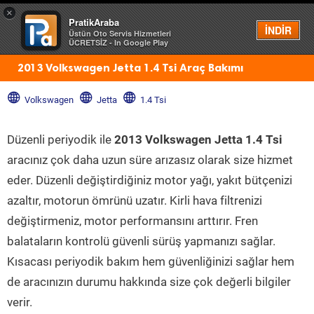
×
PratikAraba
Menü
İNDİR
Üstün Oto Servis Hizmetleri
ÜCRETSİZ - In Google Play
2013 Volkswagen Jetta 1.4 Tsi Araç Bakımı
Volkswagen
Jetta
1.4 Tsi
Düzenli periyodik ile
2013 Volkswagen Jetta 1.4 Tsi
aracınız çok daha uzun süre arızasız olarak size hizmet
eder. Düzenli değiştirdiğiniz motor yağı, yakıt bütçenizi
azaltır, motorun ömrünü uzatır. Kirli hava filtrenizi
değiştirmeniz, motor performansını arttırır. Fren
balataların kontrolü güvenli sürüş yapmanızı sağlar.
Kısacası periyodik bakım hem güvenliğinizi sağlar hem
de aracınızın durumu hakkında size çok değerli bilgiler
verir.