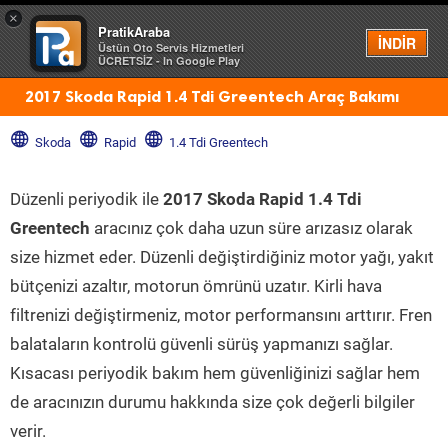
×
PratikAraba
Menü
İNDİR
Üstün Oto Servis Hizmetleri
ÜCRETSİZ - In Google Play
2017 Skoda Rapid 1.4 Tdi Greentech Araç Bakımı
Skoda
Rapid
1.4 Tdi Greentech
Düzenli periyodik ile
2017 Skoda Rapid 1.4 Tdi
Greentech
aracınız çok daha uzun süre arızasız olarak
size hizmet eder. Düzenli değiştirdiğiniz motor yağı, yakıt
bütçenizi azaltır, motorun ömrünü uzatır. Kirli hava
filtrenizi değiştirmeniz, motor performansını arttırır. Fren
balataların kontrolü güvenli sürüş yapmanızı sağlar.
Kısacası periyodik bakım hem güvenliğinizi sağlar hem
de aracınızın durumu hakkında size çok değerli bilgiler
verir.