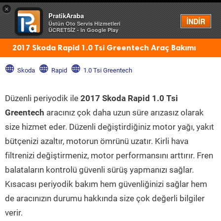
×
PratikAraba
Menü
İNDİR
Üstün Oto Servis Hizmetleri
ÜCRETSİZ - In Google Play
2017 Skoda Rapid 1.0 Tsi Greentech Araç Bakımı
Skoda
Rapid
1.0 Tsi Greentech
Düzenli periyodik ile
2017 Skoda Rapid 1.0 Tsi
Greentech
aracınız çok daha uzun süre arızasız olarak
size hizmet eder. Düzenli değiştirdiğiniz motor yağı, yakıt
bütçenizi azaltır, motorun ömrünü uzatır. Kirli hava
filtrenizi değiştirmeniz, motor performansını arttırır. Fren
balataların kontrolü güvenli sürüş yapmanızı sağlar.
Kısacası periyodik bakım hem güvenliğinizi sağlar hem
de aracınızın durumu hakkında size çok değerli bilgiler
verir.