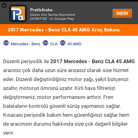
×
PratikAraba
Menü
İNDİR
Üstün Oto Servis Hizmetleri
ÜCRETSİZ - In Google Play
2017 Mercedes - Benz CLA 45 AMG Araç Bakımı
Mercedes - Benz
CLA
45 AMG
Düzenli periyodik ile
2017 Mercedes - Benz CLA 45 AMG
aracınız çok daha uzun süre arızasız olarak size hizmet
eder. Düzenli değiştirdiğiniz motor yağı, yakıt bütçenizi
azaltır, motorun ömrünü uzatır. Kirli hava filtrenizi
değiştirmeniz, motor performansını arttırır. Fren
balataların kontrolü güvenli sürüş yapmanızı sağlar.
Kısacası periyodik bakım hem güvenliğinizi sağlar hem
de aracınızın durumu hakkında size çok değerli bilgiler
verir.