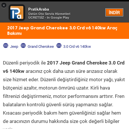
×
PratikAraba
Menü
İNDİR
Üstün Oto Servis Hizmetleri
ÜCRETSİZ - In Google Play
2017 Jeep Grand Cherokee 3.0 Crd v6 140kw Araç
Bakımı
Jeep
Grand Cherokee
3.0 Crd v6 140kw
Düzenli periyodik ile
2017 Jeep Grand Cherokee 3.0 Crd
v6 140kw
aracınız çok daha uzun süre arızasız olarak
size hizmet eder. Düzenli değiştirdiğiniz motor yağı, yakıt
bütçenizi azaltır, motorun ömrünü uzatır. Kirli hava
filtrenizi değiştirmeniz, motor performansını arttırır. Fren
balataların kontrolü güvenli sürüş yapmanızı sağlar.
Kısacası periyodik bakım hem güvenliğinizi sağlar hem
de aracınızın durumu hakkında size çok değerli bilgiler