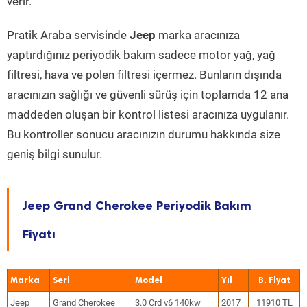
verir.
Pratik Araba servisinde
Jeep
marka aracınıza
yaptırdığınız periyodik bakım sadece motor yağ, yağ
filtresi, hava ve polen filtresi içermez. Bunların dışında
aracınızın sağlığı ve güvenli sürüş için toplamda 12 ana
maddeden oluşan bir kontrol listesi aracınıza uygulanır.
Bu kontroller sonucu aracınızın durumu hakkında size
geniş bilgi sunulur.
Jeep Grand Cherokee Periyodik Bakım
Fiyatı
Marka
Seri
Model
Yıl
Jeep
Grand Cherokee
3.0 Crd v6 140kw
2017
11910 TL