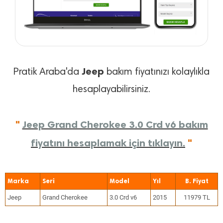
Jeep
Pratik Araba'da
bakım fiyatınızı kolaylıkla
hesaplayabilirsiniz.
"
Jeep Grand Cherokee 3.0 Crd v6 bakım
fiyatını hesaplamak için tıklayın.
"
Marka
Seri
Model
Yıl
Jeep
Grand Cherokee
3.0 Crd v6
2015
11979 TL