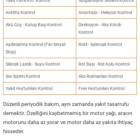
Yakıt Filtre Km. Kontrol
Süspansiyon Sistemi Kontrol
Antifriz Kontrol
Amortisör - Helezon Kontrol
Akü Güç - Kutup Başı Kontrol
Direksiyon - Aks Körük
Kontrol
Aydınlatma Kontrol (Far-Sinyal-
Rotil - Salıncak Kontrol
Stop)
Silecek Lastik - Suyu Kontrol
Rot Başı - Rot Kolu Kontrol
Sıvı Sızıntı Kontrol
Aks Rulmanları Kontrol
Yakıt Hortumları Kontrol
Fren Hortumları Kontrol
Düzenli periyodik bakım, aynı zamanda yakıt tasarrufu
demektir. Özelliğini kaybetmemiş bir motor yağı, aracın
motorunu daha az yorar ve motor daha az yakıta ihtiyaç
hisseder.