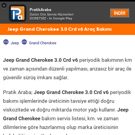
×
PratikAraba
Menü
İNDİR
Üstün Oto Servis Hizmetleri
ÜCRETSİZ - In Google Play
Jeep Grand Cherokee 3.0 Crd v6 Araç Bakımı
Jeep
Grand Cherokee
Jeep Grand Cherokee 3.0 Crd v6
periyodik bakımının km
ve zaman açısından düzenli yapılması, arızasız bir araç ile
güvenilir sürüş imkanı sağlar.
Pratik Araba;
Jeep Grand Cherokee 3.0 Crd v6
periyodik
bakımı işlemlerinde üreticinin tavsiye ettiği doğru
viskozitede ve doğru miktarda motor yağı kullanır.
Jeep
Grand Cherokee
bakım servis listesi, km. ve zaman
dilimlerine göre hazırlanmış olup marka üreticisinin