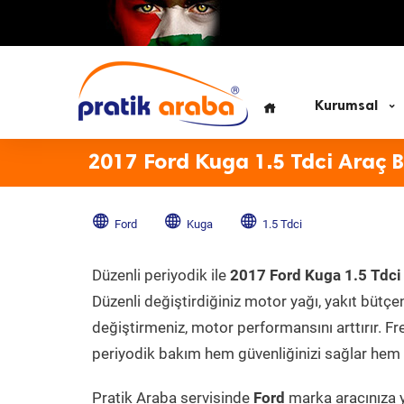
Kurumsal
2017 Ford Kuga 1.5 Tdci Araç 
Ford
Kuga
1.5 Tdci
Düzenli periyodik ile
2017 Ford Kuga 1.5 Tdci
Düzenli değiştirdiğiniz motor yağı, yakıt bütçeni
değiştirmeniz, motor performansını arttırır. Fr
periyodik bakım hem güvenliğinizi sağlar hem d
Pratik Araba servisinde
Ford
marka aracınıza y