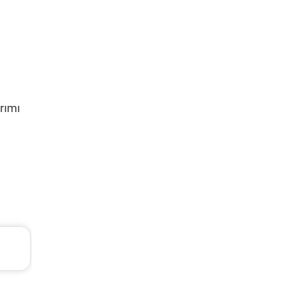
rımı
Ford Tourneo Courier Periyodik Bakım 10.485 TL
2020 Model 1.5 Tdci Motor