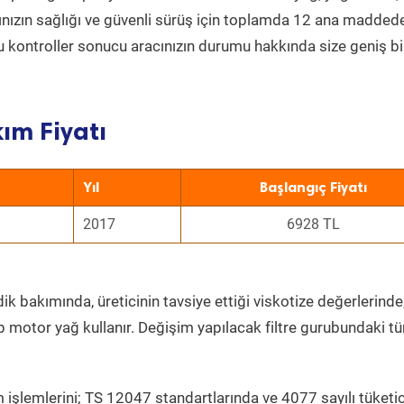
acınızın sağlığı ve güvenli sürüş için toplamda 12 ana madded
 Bu kontroller sonucu aracınızın durumu hakkında size geniş bi
ım Fiyatı
Yıl
Başlangıç Fiyatı
2017
6928 TL
ik bakımında, üreticinin tavsiye ettiği viskotize değerlerinde,
p motor yağ kullanır. Değişim yapılacak filtre gurubundaki t
 işlemlerini; TS 12047 standartlarında ve 4077 sayılı tüketic