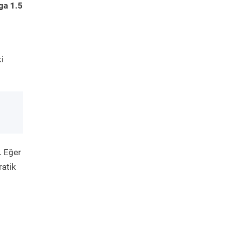
ga 1.5
i
. Eğer
ratik