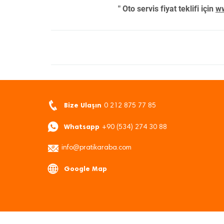
" Oto servis fiyat teklifi için
ww
Bize Ulaşın
0 212 875 77 85
Whatsapp
+90 (534) 274 30 88
info@pratikaraba.com
Google Map