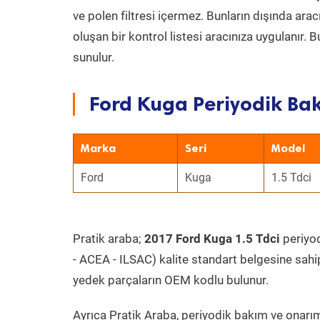
ve polen filtresi içermez. Bunların dışında ar
oluşan bir kontrol listesi aracınıza uygulanır.
sunulur.
Ford Kuga Periyodik Bak
Marka
Seri
Model
Ford
Kuga
1.5 Tdci
Pratik araba;
2017 Ford Kuga 1.5 Tdci
periyod
- ACEA - ILSAC) kalite standart belgesine sahi
yedek parçaların OEM kodlu bulunur.
Ayrıca Pratik Araba, periyodik bakım ve onarım