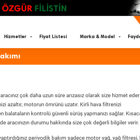
ÖZGÜR
FİLİSTİN
Hizmetler
Fiyat Listesi
Marka & Model
Fayda
Bakımı
aracınız çok daha uzun süre arızasız olarak size hizmet eder
zi azaltır, motorun ömrünü uzatır. Kirli hava filtrenizi
en balataların kontrolü güvenli sürüş yapmanızı sağlar. Kısac
e aracınızın durumu hakkında size çok değerli bilgiler verir.
aptırdığınız periyodik bakım sadece motor yağ, yağ filtresi,