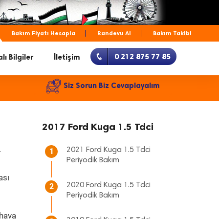
Bakım Fiyatı Hesapla
Randevu Al
Bakım Takibi
0 212 875 77 85
lı Bilgiler
İletişim
Siz Sorun Biz Cevaplayalım
2017 Ford Kuga 1.5 Tdci
.
2021 Ford Kuga 1.5 Tdci
1
Periyodik Bakım
ası
2020 Ford Kuga 1.5 Tdci
2
Periyodik Bakım
 hava