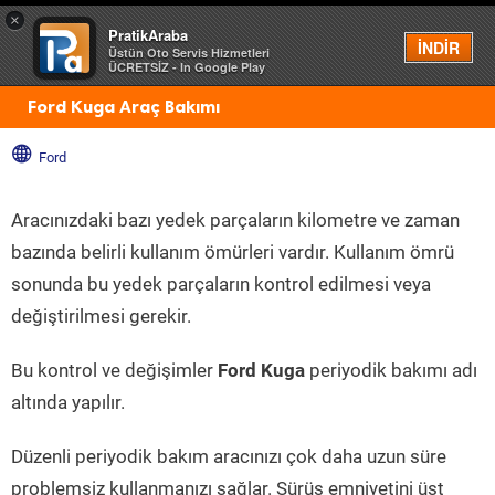
×
PratikAraba
Menü
İNDİR
Üstün Oto Servis Hizmetleri
ÜCRETSİZ - In Google Play
Ford Kuga Araç Bakımı
Ford
Aracınızdaki bazı yedek parçaların kilometre ve zaman
bazında belirli kullanım ömürleri vardır. Kullanım ömrü
sonunda bu yedek parçaların kontrol edilmesi veya
değiştirilmesi gerekir.
Bu kontrol ve değişimler
Ford Kuga
periyodik bakımı adı
altında yapılır.
Düzenli periyodik bakım aracınızı çok daha uzun süre
problemsiz kullanmanızı sağlar. Sürüş emniyetini üst