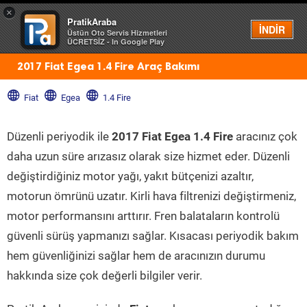
×
PratikAraba
Menü
İNDİR
Üstün Oto Servis Hizmetleri
ÜCRETSİZ - In Google Play
2017 Fiat Egea 1.4 Fire Araç Bakımı
Fiat
Egea
1.4 Fire
Düzenli periyodik ile
2017 Fiat Egea 1.4 Fire
aracınız çok
daha uzun süre arızasız olarak size hizmet eder. Düzenli
değiştirdiğiniz motor yağı, yakıt bütçenizi azaltır,
motorun ömrünü uzatır. Kirli hava filtrenizi değiştirmeniz,
motor performansını arttırır. Fren balataların kontrolü
güvenli sürüş yapmanızı sağlar. Kısacası periyodik bakım
hem güvenliğinizi sağlar hem de aracınızın durumu
hakkında size çok değerli bilgiler verir.