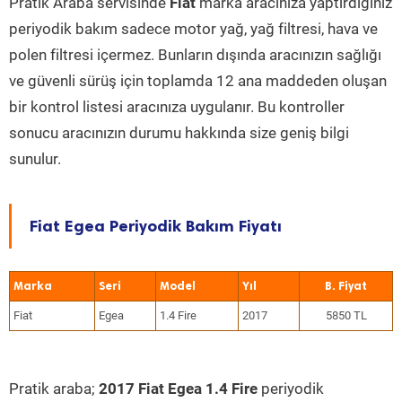
Pratik Araba servisinde
Fiat
marka aracınıza yaptırdığınız
periyodik bakım sadece motor yağ, yağ filtresi, hava ve
polen filtresi içermez. Bunların dışında aracınızın sağlığı
ve güvenli sürüş için toplamda 12 ana maddeden oluşan
bir kontrol listesi aracınıza uygulanır. Bu kontroller
sonucu aracınızın durumu hakkında size geniş bilgi
sunulur.
Fiat Egea Periyodik Bakım Fiyatı
Marka
Seri
Model
Yıl
Fiat
Egea
1.4 Fire
2017
5850 TL
Pratik araba;
2017 Fiat Egea 1.4 Fire
periyodik