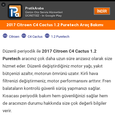
×
PratikAraba
Menü
İNDİR
Üstün Oto Servis Hizmetleri
ÜCRETSİZ - In Google Play
2017 Citroen C4 Cactus 1.2 Puretech Araç Bakımı
Citroen
C4 Cactus
1.2 Puretech
Düzenli periyodik ile
2017 Citroen C4 Cactus 1.2
Puretech
aracınız çok daha uzun süre arızasız olarak size
hizmet eder. Düzenli değiştirdiğiniz motor yağı, yakıt
bütçenizi azaltır, motorun ömrünü uzatır. Kirli hava
filtrenizi değiştirmeniz, motor performansını arttırır. Fren
balataların kontrolü güvenli sürüş yapmanızı sağlar.
Kısacası periyodik bakım hem güvenliğinizi sağlar hem
de aracınızın durumu hakkında size çok değerli bilgiler
verir.