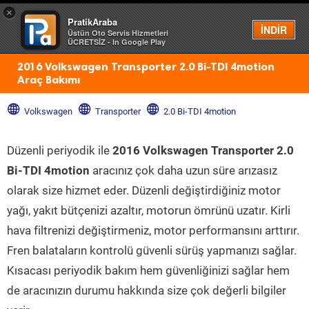
×
PratikAraba
Menü
İNDİR
Üstün Oto Servis Hizmetleri
ÜCRETSİZ - In Google Play
2016 Volkswagen Transporter 2.0 Bi-TDI 4motion
Araç Bakımı
Volkswagen
Transporter
2.0 Bi-TDI 4motion
Düzenli periyodik ile
2016 Volkswagen Transporter 2.0
Bi-TDI 4motion
aracınız çok daha uzun süre arızasız
olarak size hizmet eder. Düzenli değiştirdiğiniz motor
yağı, yakıt bütçenizi azaltır, motorun ömrünü uzatır. Kirli
hava filtrenizi değiştirmeniz, motor performansını arttırır.
Fren balataların kontrolü güvenli sürüş yapmanızı sağlar.
Kısacası periyodik bakım hem güvenliğinizi sağlar hem
de aracınızın durumu hakkında size çok değerli bilgiler